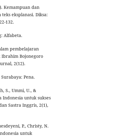
019). Kemampuan dan
teks eksplanasi. Diksa:
22-132.
: Alfabeta.
dalam pembelajaran
k Ibrahim Bojonegoro
urnal, 2(12).
. Surabaya: Pena.
h, S., Ummi, U., &
sa Indonesia untuk sukses
an Sastra Inggris, 2(1),
sdeyeni, P., Christy, N.
 Indonesia untuk