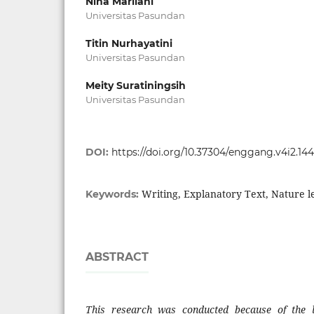
Nina Marliani
Universitas Pasundan
Titin Nurhayatini
Universitas Pasundan
Meity Suratiningsih
Universitas Pasundan
DOI:
https://doi.org/10.37304/enggang.v4i2.14
Writing, Explanatory Text, Nature 
Keywords:
ABSTRACT
This research was conducted because of the l