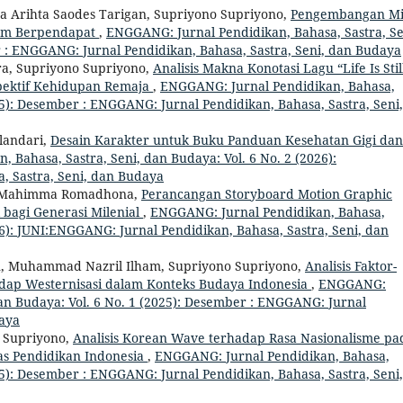
ra Arihta Saodes Tarigan, Supriyono Supriyono,
Pengembangan Mi
lam Berpendapat
,
ENGGANG: Jurnal Pendidikan, Bahasa, Sastra, Se
r : ENGGANG: Jurnal Pendidikan, Bahasa, Sastra, Seni, dan Budaya
ra, Supriyono Supriyono,
Analisis Makna Konotasi Lagu “Life Is Stil
ektif Kehidupan Remaja
,
ENGGANG: Jurnal Pendidikan, Bahasa,
025): Desember : ENGGANG: Jurnal Pendidikan, Bahasa, Sastra, Seni,
ulandari,
Desain Karakter untuk Buku Panduan Kesehatan Gigi dan
 Bahasa, Sastra, Seni, dan Budaya: Vol. 6 No. 2 (2026):
, Sastra, Seni, dan Budaya
to, Mahimma Romadhona,
Perancangan Storyboard Motion Graphic
 bagi Generasi Milenial
,
ENGGANG: Jurnal Pendidikan, Bahasa,
026): JUNI:ENGGANG: Jurnal Pendidikan, Bahasa, Sastra, Seni, dan
 Muhammad Nazril Ilham, Supriyono Supriyono,
Analisis Faktor-
dap Westernisasi dalam Konteks Budaya Indonesia
,
ENGGANG:
dan Budaya: Vol. 6 No. 1 (2025): Desember : ENGGANG: Jurnal
daya
o Supriyono,
Analisis Korean Wave terhadap Rasa Nasionalisme pa
as Pendidikan Indonesia
,
ENGGANG: Jurnal Pendidikan, Bahasa,
025): Desember : ENGGANG: Jurnal Pendidikan, Bahasa, Sastra, Seni,