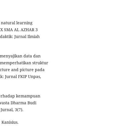
 natural learning
a X SMA AL AZHAR 3
aktik: Jurnal Ilmiah
 menyajikan data dan
n memperhatikan struktur
ture and picture pada
k: Jurnal FKIP Unpas,
g terhadap kemampuan
Swasta Dharma Budi
Jurnal, 3(7).
 Kanisius.