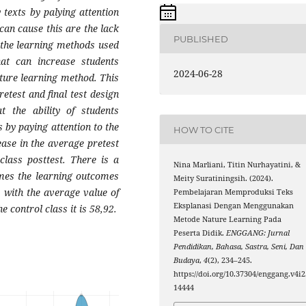
 texts by palying attention
 can cause this are the lack
PUBLISHED
f the learning methods used
at can increase students
2024-06-28
ature learning method. This
etest and final test design
 the ability of students
 by paying attention to the
HOW TO CITE
ease in the average pretest
class posttest. There is a
Nina Marliani, Titin Nurhayatini, &
omes the learning outcomes
Meity Suratiningsih. (2024).
, with the average value of
Pembelajaran Memproduksi Teks
Eksplanasi Dengan Menggunakan
e control class it is 58,92.
Metode Nature Learning Pada
Peserta Didik.
ENGGANG: Jurnal
Pendidikan, Bahasa, Sastra, Seni, Dan
Budaya
,
4
(2), 234–245.
https://doi.org/10.37304/enggang.v4i2
14444