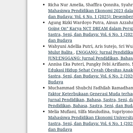
Richa Nur Amelia, Shaffira Qonnita, Syah
Mahasiswa Pendidikan Ekonomi 2023 da
dan Budaya: Vol. 6 No. 1 (2025): Desembe
Agung Rizki Wardoyo Putra, Ainun Azzah
Going On” Karya NCT DREAM dalam Persp
Sastra, Seni, dan Budaya: Vol. 6 No. 1 (2
dan Budaya
Wahyuni Adellia Putri, Aris Sutejo, Sri W
Mulut Balita
,
ENGGANG: Jurnal Pendidikan,
JUNI:ENGGANG: Jurnal Pendidikan, Bahasa
Annisa Eka Puteri, Pungky Febi Arifian
Edukasi Hidup Sehat Cegah Obesitas Anak
Sastra, Seni, dan Budaya: Vol. 6 No. 2 (2
Budaya
Muchammad Shubchi Fadhilah Ramadhan,
Faktor Keterbukaan Generasi Muda terha
Jurnal Pendidikan, Bahasa, Sastra, Seni, 
Pendidikan, Bahasa, Sastra, Seni, dan Bu
Melia Mufiani, Silfa Mauludina, Supriyon
Mahasiswa Pendidikan Ekonomi Universit
Sastra, Seni, dan Budaya: Vol. 6 No. 1 (2
dan Budaya