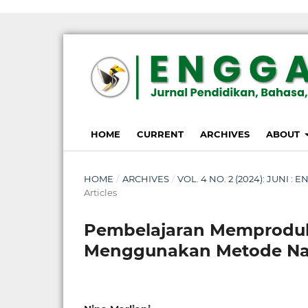
susterslot toto
linl alternatif susterslot
suster slot
Megawin
apk slot
HOME
CURRENT
ARCHIVES
ABOUT
HOME
/
ARCHIVES
/
VOL. 4 NO. 2 (2024): JUNI
Articles
Pembelajaran Memproduk
Menggunakan Metode Natu