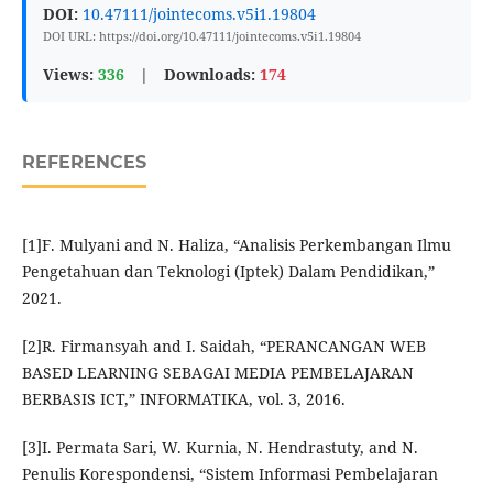
DOI:
10.47111/jointecoms.v5i1.19804
DOI URL: https://doi.org/10.47111/jointecoms.v5i1.19804
Views:
336
|
Downloads:
174
REFERENCES
[1]F. Mulyani and N. Haliza, “Analisis Perkembangan Ilmu
Pengetahuan dan Teknologi (Iptek) Dalam Pendidikan,”
2021.
[2]R. Firmansyah and I. Saidah, “PERANCANGAN WEB
BASED LEARNING SEBAGAI MEDIA PEMBELAJARAN
BERBASIS ICT,” INFORMATIKA, vol. 3, 2016.
[3]I. Permata Sari, W. Kurnia, N. Hendrastuty, and N.
Penulis Korespondensi, “Sistem Informasi Pembelajaran