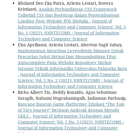
Rholand Deo Eka Putra, Ariesta Lestari, Novera
Kristianti,
Analisis Perbandingan CSS Framework
Tailwind CSS dan Bootstrap dalam Pengembangan
Landing Page Website POS Digitaliz
,
Journal of
Information Technology and Computer Science: Vol. 5
No. 1 (2025): JOINTECOMS : Journal of Information
Technology and Computer Science
Elsa Apriliansi, Ariesta Lestari, Abertun Sagit Sahay,
Implementasi Algoritma Levenshtein Distance Untuk
Pencarian Judul Skripsi Dan Menambahkan Fitur
Autocomplete Pada Website Repository Skripsi
Jurusan Teknik Informatika Universitas Palangka Raya
,
Journal of Information Technology and Computer
Science: Vol. 1 No. 2 (2021): JOINTECOMS : Journal of
Information Technology and Computer Science
Richo Albert Tio, Deddy Ronaldo, Agus Sehatman
Saragih, Nahumi Nugrahaningsih, Jadiaman Parhusip,
Rancang Bangun Game Platformer Edukasi “The Tale
of Tio’s Journey” Berbasis Android dengan Metode
GDLC
,
Journal of Information Technology and
Computer Science: Vol. 5 No. 3 (2025): JOINTECOMS :
Journal of Information Technology and Computer