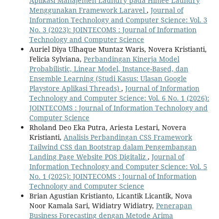
Aplikasi Manajemen Laundry pada Himee Laundry
Menggunakan Framework Laravel
,
Journal of
Information Technology and Computer Science: Vol. 3
No. 3 (2023): JOINTECOMS : Journal of Information
Technology and Computer Science
Auriel Diya Ulhaque Muntaz Waris, Novera Kristianti,
Felicia Sylviana,
Perbandingan Kinerja Model
Probabilistic, Linear Model, Instance-Based, dan
Ensemble Learning (Studi Kasus: Ulasan Google
Playstore Aplikasi Threads)
,
Journal of Information
Technology and Computer Science: Vol. 6 No. 1 (2026):
JOINTECOMS : Journal of Information Technology and
Computer Science
Rholand Deo Eka Putra, Ariesta Lestari, Novera
Kristianti,
Analisis Perbandingan CSS Framework
Tailwind CSS dan Bootstrap dalam Pengembangan
Landing Page Website POS Digitaliz
,
Journal of
Information Technology and Computer Science: Vol. 5
No. 1 (2025): JOINTECOMS : Journal of Information
Technology and Computer Science
Brian Agustian Kristianto, Licantik Licantik, Nova
Noor Kamala Sari, Widiatry Widiatry,
Penerapan
Business Forecasting dengan Metode Arima