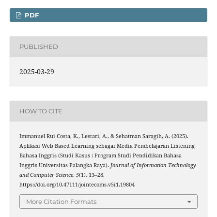
PDF
PUBLISHED
2025-03-29
HOW TO CITE
Immanuel Rui Costa, K., Lestari, A., & Sehatman Saragih, A. (2025).
Aplikasi Web Based Learning sebagai Media Pembelajaran Listening
Bahasa Inggris (Studi Kasus : Program Studi Pendidikan Bahasa
Inggris Universitas Palangka Raya).
Journal of Information Technology
and Computer Science
,
5
(1), 13–28.
https://doi.org/10.47111/jointecoms.v5i1.19804
More Citation Formats