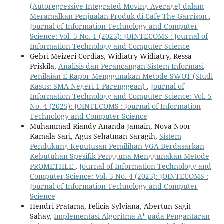
(Autoregressive Integrated Moving Average) dalam
Meramalkan Penjualan Produk di Cafe The Garrison
,
Journal of Information Technology and Computer
Science: Vol. 5 No. 1 (2025): JOINTECOMS : Journal of
Information Technology and Computer Science
Gebri Meizeri Cordias, Widiatry Widiatry, Ressa
Priskila,
Analisis dan Perancangan Sistem Informasi
Penilaian E-Rapor Menggunakan Metode SWOT (Studi
Kasus: SMA Negeri 1 Parenggean)
,
Journal of
Information Technology and Computer Science: Vol. 5
No. 4 (2025): JOINTECOMS : Journal of Information
Technology and Computer Science
Muhammad Riandy Ananda Jamain, Nova Noor
Kamala Sari, Agus Sehatman Saragih,
Sistem
Pendukung Keputusan Pemilihan VGA Berdasarkan
Kebutuhan Spesifik Pengguna Menggunakan Metode
PROMETHEE
,
Journal of Information Technology and
Computer Science: Vol. 5 No. 4 (2025): JOINTECOMS :
Journal of Information Technology and Computer
Science
Hendri Pratama, Felicia Sylviana, Abertun Sagit
Sahay,
Implementasi Algoritma A* pada Pengantaran