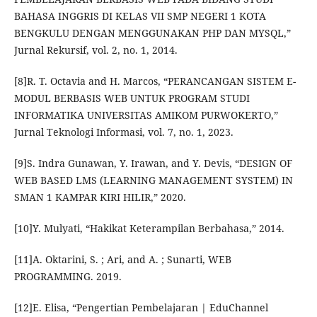
BAHASA INGGRIS DI KELAS VII SMP NEGERI 1 KOTA
BENGKULU DENGAN MENGGUNAKAN PHP DAN MYSQL,”
Jurnal Rekursif, vol. 2, no. 1, 2014.
[8]R. T. Octavia and H. Marcos, “PERANCANGAN SISTEM E-
MODUL BERBASIS WEB UNTUK PROGRAM STUDI
INFORMATIKA UNIVERSITAS AMIKOM PURWOKERTO,”
Jurnal Teknologi Informasi, vol. 7, no. 1, 2023.
[9]S. Indra Gunawan, Y. Irawan, and Y. Devis, “DESIGN OF
WEB BASED LMS (LEARNING MANAGEMENT SYSTEM) IN
SMAN 1 KAMPAR KIRI HILIR,” 2020.
[10]Y. Mulyati, “Hakikat Keterampilan Berbahasa,” 2014.
[11]A. Oktarini, S. ; Ari, and A. ; Sunarti, WEB
PROGRAMMING. 2019.
[12]E. Elisa, “Pengertian Pembelajaran | EduChannel