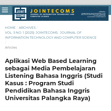
HOME
/
ARCHIVES
/
VOL. 5 NO. 1 (2025): JOINTECOMS : JOURNAL OF
INFORMATION TECHNOLOGY AND COMPUTER SCIENCE
/
Articles
Aplikasi Web Based Learning
sebagai Media Pembelajaran
Listening Bahasa Inggris (Studi
Kasus : Program Studi
Pendidikan Bahasa Inggris
Universitas Palangka Raya)