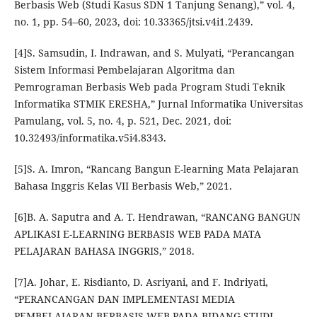
Berbasis Web (Studi Kasus SDN 1 Tanjung Senang),” vol. 4,
no. 1, pp. 54–60, 2023, doi: 10.33365/jtsi.v4i1.2439.
[4]S. Samsudin, I. Indrawan, and S. Mulyati, “Perancangan
Sistem Informasi Pembelajaran Algoritma dan
Pemrograman Berbasis Web pada Program Studi Teknik
Informatika STMIK ERESHA,” Jurnal Informatika Universitas
Pamulang, vol. 5, no. 4, p. 521, Dec. 2021, doi:
10.32493/informatika.v5i4.8343.
[5]S. A. Imron, “Rancang Bangun E-learning Mata Pelajaran
Bahasa Inggris Kelas VII Berbasis Web,” 2021.
[6]B. A. Saputra and A. T. Hendrawan, “RANCANG BANGUN
APLIKASI E-LEARNING BERBASIS WEB PADA MATA
PELAJARAN BAHASA INGGRIS,” 2018.
[7]A. Johar, E. Risdianto, D. Asriyani, and F. Indriyati,
“PERANCANGAN DAN IMPLEMENTASI MEDIA
PEMBELAJARAN BERBASIS WEB PADA BIDANG STUDI