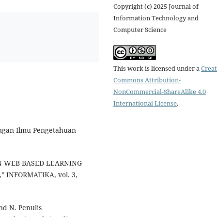
Copyright (c) 2025 Journal of
Information Technology and
Computer Science
This work is licensed under a
Creat
Commons Attribution-
NonCommercial-ShareAlike 4.0
International License
.
bangan Ilmu Pengetahuan
GAN WEB BASED LEARNING
 INFORMATIKA, vol. 3,
nd N. Penulis