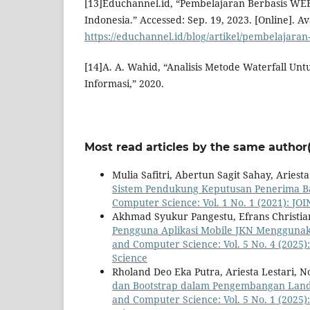
[13]Educhannel.id, “Pembelajaran Berbasis WE
Indonesia.” Accessed: Sep. 19, 2023. [Online]. Av
https://educhannel.id/blog/artikel/pembelajara
[14]A. A. Wahid, “Analisis Metode Waterfall U
Informasi,” 2020.
Most read articles by the same author(
Mulia Safitri, Abertun Sagit Sahay, Ariesta
Sistem Pendukung Keputusan Penerima 
Computer Science: Vol. 1 No. 1 (2021): J
Akhmad Syukur Pangestu, Efrans Christian
Pengguna Aplikasi Mobile JKN Mengguna
and Computer Science: Vol. 5 No. 4 (2025
Science
Rholand Deo Eka Putra, Ariesta Lestari, N
dan Bootstrap dalam Pengembangan Landi
and Computer Science: Vol. 5 No. 1 (2025