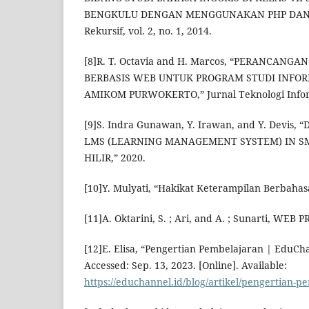
BENGKULU DENGAN MENGGUNAKAN PHP DAN M
Rekursif, vol. 2, no. 1, 2014.
[8]R. T. Octavia and H. Marcos, “PERANCANG
BERBASIS WEB UNTUK PROGRAM STUDI INFOR
AMIKOM PURWOKERTO,” Jurnal Teknologi Informas
[9]S. Indra Gunawan, Y. Irawan, and Y. Devis
LMS (LEARNING MANAGEMENT SYSTEM) IN SM
HILIR,” 2020.
[10]Y. Mulyati, “Hakikat Keterampilan Berbahas
[11]A. Oktarini, S. ; Ari, and A. ; Sunarti, WE
[12]E. Elisa, “Pengertian Pembelajaran | EduCh
Accessed: Sep. 13, 2023. [Online]. Available:
https://educhannel.id/blog/artikel/pengertian-