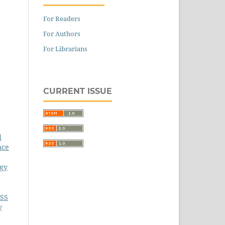
For Readers
For Authors
For Librarians
CURRENT ISSUE
d
nce
ogy
CSS
y