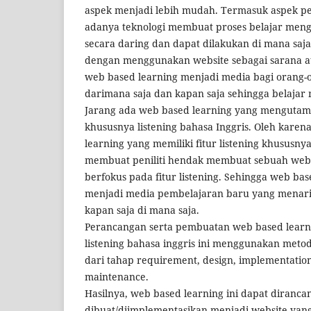
aspek menjadi lebih mudah. Termasuk aspek p
adanya teknologi membuat proses belajar meng
secara daring dan dapat dilakukan di mana saja
dengan menggunakan website sebagai sarana at
web based learning menjadi media bagi orang-o
darimana saja dan kapan saja sehingga belajar m
Jarang ada web based learning yang mengutamak
khususnya listening bahasa Inggris. Oleh kare
learning yang memiliki fitur listening khususnya
membuat peniliti hendak membuat sebuah web 
berfokus pada fitur listening. Sehingga web bas
menjadi media pembelajaran baru yang menari
kapan saja di mana saja.
Perancangan serta pembuatan web based learn
listening bahasa inggris ini menggunakan metod
dari tahap requirement, design, implementation
maintenance.
Hasilnya, web based learning ini dapat diranca
dibuat/diimplementasikan menjadi website yang