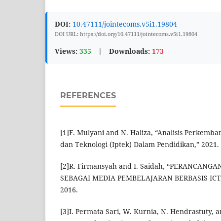
DOI:
10.47111/jointecoms.v5i1.19804
DOI URL: https://doi.org/10.47111/jointecoms.v5i1.19804
Views:
335
|
Downloads:
173
REFERENCES
[1]F. Mulyani and N. Haliza, “Analisis Perkem
dan Teknologi (Iptek) Dalam Pendidikan,” 2021.
[2]R. Firmansyah and I. Saidah, “PERANCAN
SEBAGAI MEDIA PEMBELAJARAN BERBASIS ICT,”
2016.
[3]I. Permata Sari, W. Kurnia, N. Hendrastuty, a