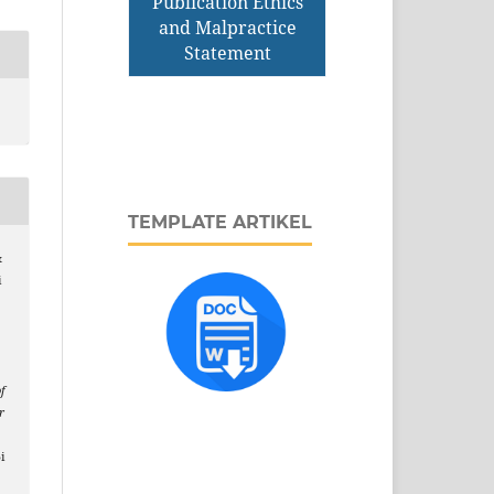
Publication Ethics
and Malpractice
Statement
TEMPLATE ARTIKEL
&
i
f
r
i