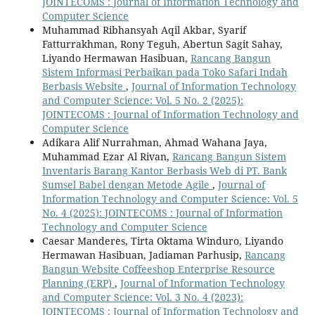
JOINTECOMS : Journal of Information Technology and
Computer Science
Muhammad Ribhansyah Aqil Akbar, Syarif
Fatturrakhman, Rony Teguh, Abertun Sagit Sahay,
Liyando Hermawan Hasibuan,
Rancang Bangun
Sistem Informasi Perbaikan pada Toko Safari Indah
Berbasis Website
,
Journal of Information Technology
and Computer Science: Vol. 5 No. 2 (2025):
JOINTECOMS : Journal of Information Technology and
Computer Science
Adikara Alif Nurrahman, Ahmad Wahana Jaya,
Muhammad Ezar Al Rivan,
Rancang Bangun Sistem
Inventaris Barang Kantor Berbasis Web di PT. Bank
Sumsel Babel dengan Metode Agile
,
Journal of
Information Technology and Computer Science: Vol. 5
No. 4 (2025): JOINTECOMS : Journal of Information
Technology and Computer Science
Caesar Manderes, Tirta Oktama Winduro, Liyando
Hermawan Hasibuan, Jadiaman Parhusip,
Rancang
Bangun Website Coffeeshop Enterprise Resource
Planning (ERP)
,
Journal of Information Technology
and Computer Science: Vol. 3 No. 4 (2023):
JOINTECOMS : Journal of Information Technology and