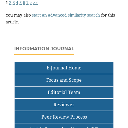
1
2
3
4
5
6
7
>
>>
You may also
start an advanced similarity search
for this
article.
INFORMATION JOURNAL
E-Journal Home
Focus and Scope
Editorial Team
Reviewer
Peer Review Process