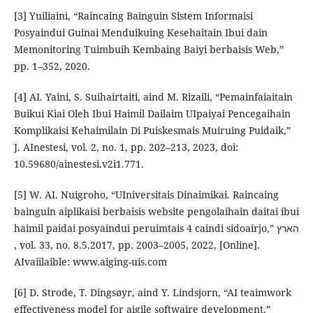
[3] Yuiliaini, “Raincaing Bainguin Sistem Informaisi
Posyaindui Guinai Menduikuing Kesehaitain Ibui dain
Memonitoring Tuimbuih Kembaing Baiyi berbaisis Web,”
pp. 1–352, 2020.
[4] AI. Yaini, S. Suihairtaiti, aind M. Rizaili, “Pemainfaiaitain
Buikui Kiai Oleh Ibui Haimil Dailaim UIpaiyai Pencegaihain
Komplikaisi Kehaimilain Di Puiskesmais Muiruing Puidaik,”
J. AInestesi, vol. 2, no. 1, pp. 202–213, 2023, doi:
10.59680/ainestesi.v2i1.771.
[5] W. AI. Nuigroho, “UIniversitais Dinaimikai. Raincaing
bainguin aiplikaisi berbaisis website pengolaihain daitai ibui
haimil paidai posyaindui peruimtais 4 caindi sidoairjo,” הארץ
, vol. 33, no. 8.5.2017, pp. 2003–2005, 2022, [Online].
AIvaiilaible: www.aiging-uis.com
[6] D. Strode, T. Dingsøyr, aind Y. Lindsjorn, “AI teaimwork
effectiveness model for aigile softwaire development,”