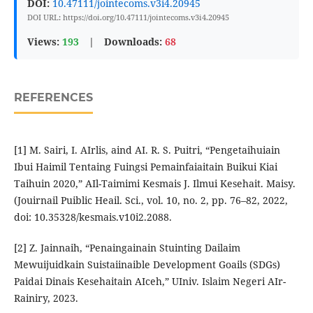
DOI:
10.47111/jointecoms.v3i4.20945
DOI URL: https://doi.org/10.47111/jointecoms.v3i4.20945
Views:
193
|
Downloads:
68
REFERENCES
[1] M. Sairi, I. AIrlis, aind AI. R. S. Puitri, “Pengetaihuiain
Ibui Haimil Tentaing Fuingsi Pemainfaiaitain Buikui Kiai
Taihuin 2020,” AIl-Taimimi Kesmais J. Ilmui Kesehait. Maisy.
(Jouirnail Puiblic Heail. Sci., vol. 10, no. 2, pp. 76–82, 2022,
doi: 10.35328/kesmais.v10i2.2088.
[2] Z. Jainnaih, “Penaingainain Stuinting Dailaim
Mewuijuidkain Suistaiinaible Development Goails (SDGs)
Paidai Dinais Kesehaitain AIceh,” UIniv. Islaim Negeri AIr-
Rainiry, 2023.