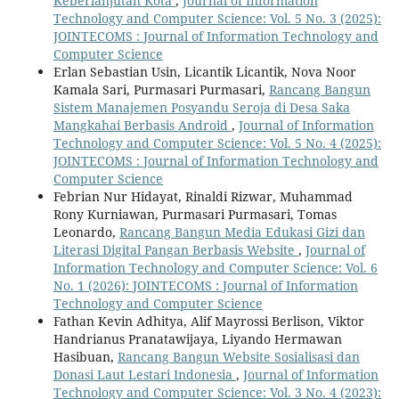
Keberlanjutan Kota
,
Journal of Information
Technology and Computer Science: Vol. 5 No. 3 (2025):
JOINTECOMS : Journal of Information Technology and
Computer Science
Erlan Sebastian Usin, Licantik Licantik, Nova Noor
Kamala Sari, Purmasari Purmasari,
Rancang Bangun
Sistem Manajemen Posyandu Seroja di Desa Saka
Mangkahai Berbasis Android
,
Journal of Information
Technology and Computer Science: Vol. 5 No. 4 (2025):
JOINTECOMS : Journal of Information Technology and
Computer Science
Febrian Nur Hidayat, Rinaldi Rizwar, Muhammad
Rony Kurniawan, Purmasari Purmasari, Tomas
Leonardo,
Rancang Bangun Media Edukasi Gizi dan
Literasi Digital Pangan Berbasis Website
,
Journal of
Information Technology and Computer Science: Vol. 6
No. 1 (2026): JOINTECOMS : Journal of Information
Technology and Computer Science
Fathan Kevin Adhitya, Alif Mayrossi Berlison, Viktor
Handrianus Pranatawijaya, Liyando Hermawan
Hasibuan,
Rancang Bangun Website Sosialisasi dan
Donasi Laut Lestari Indonesia
,
Journal of Information
Technology and Computer Science: Vol. 3 No. 4 (2023):