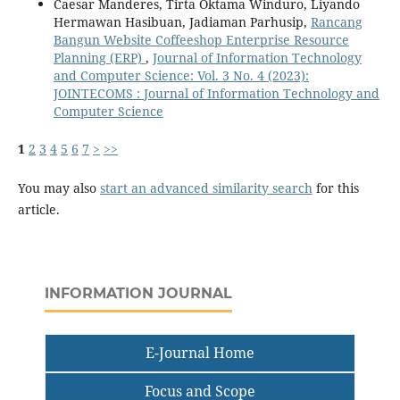
Caesar Manderes, Tirta Oktama Winduro, Liyando
Hermawan Hasibuan, Jadiaman Parhusip,
Rancang
Bangun Website Coffeeshop Enterprise Resource
Planning (ERP)
,
Journal of Information Technology
and Computer Science: Vol. 3 No. 4 (2023):
JOINTECOMS : Journal of Information Technology and
Computer Science
1
2
3
4
5
6
7
>
>>
You may also
start an advanced similarity search
for this
article.
INFORMATION JOURNAL
E-Journal Home
Focus and Scope