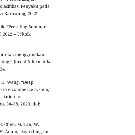
lasifikasi Penyakit pada
sa Karawang, 2022.
dik, “Prosiding Seminar
) 2022 – Teknik
tumor otak menggunakan
ning,” Jurnal Informatika
24.
nd H. Wang, “Deep
ion in e-commerce system,”
ciation for
pp. 64–68, 2020, doi:
 B. Chen, M. Tan, W.
 H. Adam, “Searching for