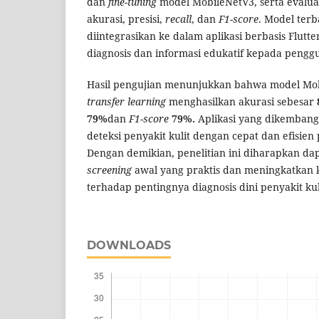
dan
fine-tuning
model MobileNetV3, serta evalu
akurasi, presisi,
recall
, dan
F1-score
. Model ter
diintegrasikan ke dalam aplikasi berbasis Flutt
diagnosis dan informasi edukatif kepada pengg
Hasil pengujian menunjukkan bahwa model Mo
transfer learning
menghasilkan akurasi sebesar
79%
dan
F1-score
79%.
Aplikasi yang dikemba
deteksi penyakit kulit dengan cepat dan efisien
Dengan demikian, penelitian ini diharapkan dap
screening
awal yang praktis dan meningkatkan 
terhadap pentingnya diagnosis dini penyakit kul
DOWNLOADS