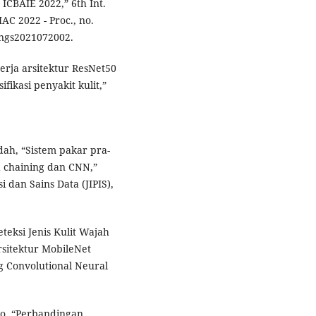
 ICBAIE 2022,” 6th Int.
AC 2022 - Proc., no.
ings2021072002.
nerja arsitektur ResNet50
fikasi penyakit kulit,”
dah, “Sistem pakar pra-
d chaining dan CNN,”
i dan Sains Data (JIPIS),
eteksi Jenis Kulit Wajah
sitektur MobileNet
ng Convolutional Neural
uyo, “Perbandingan