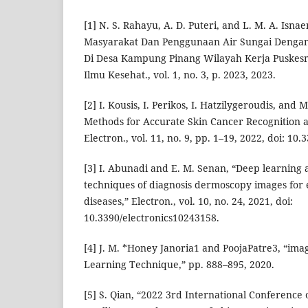
[1] N. S. Rahayu, A. D. Puteri, and L. M. A. Isn
Masyarakat Dan Penggunaan Air Sungai Dengan
Di Desa Kampung Pinang Wilayah Kerja Puskesmas
Ilmu Kesehat., vol. 1, no. 3, p. 2023, 2023.
[2] I. Kousis, I. Perikos, I. Hatzilygeroudis, and
Methods for Accurate Skin Cancer Recognition a
Electron., vol. 11, no. 9, pp. 1–19, 2022, doi: 10
[3] I. Abunadi and E. M. Senan, “Deep learning
techniques of diagnosis dermoscopy images for e
diseases,” Electron., vol. 10, no. 24, 2021, doi:
10.3390/electronics10243158.
[4] J. M. *Honey Janoria1 and PoojaPatre3, “ima
Learning Technique,” pp. 888–895, 2020.
[5] S. Qian, “2022 3rd International Conference o