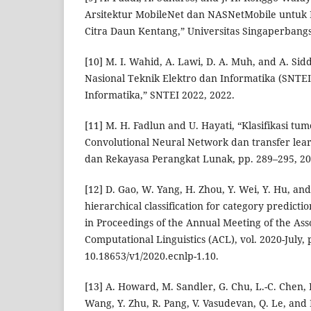
Arsitektur MobileNet dan NASNetMobile untuk K
Citra Daun Kentang,” Universitas Singaperbang
[10] M. I. Wahid, A. Lawi, D. A. Muh, and A. Sid
Nasional Teknik Elektro dan Informatika (SNTEI
Informatika,” SNTEI 2022, 2022.
[11] M. H. Fadlun and U. Hayati, “Klasifikasi 
Convolutional Neural Network dan transfer lear
dan Rekayasa Perangkat Lunak, pp. 289–295, 20
[12] D. Gao, W. Yang, H. Zhou, Y. Wei, Y. Hu, a
hierarchical classification for category predict
in Proceedings of the Annual Meeting of the Asso
Computational Linguistics (ACL), vol. 2020-July, 
10.18653/v1/2020.ecnlp-1.10.
[13] A. Howard, M. Sandler, G. Chu, L.-C. Chen,
Wang, Y. Zhu, R. Pang, V. Vasudevan, Q. Le, and