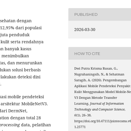
PUBLISHED
esehatan dengan
–12,95% dari populasi
2026-03-30
5 juta penduduk
 kulit serta rendahnya
an banyak kasus
HOW TO CITE
at menimbulkan
itas, dan menurunkan
Dwi Putra Krisma Rusan, G.,
lukan solusi berbasis
Nugrahaningsih, N., & Sehatman
akukan deteksi dini
Saragih, A. (2026). Pengembangan
.
Aplikasi Mobile Pendeteksi Penyakit
Kulit Menggunakan Model Mobile-Ne
asi mobile pendeteksi
V3 Dengan Metode Transfer
arsitektur MobileNetV3.
Learning.
Journal of Information
Technology and Computer Science
,
ari DermNet,
6
(1), 26–38.
ation dengan total 28
https://doi.org/10.47111/jointecoms.v6
processing
data, pelatihan
1.25771