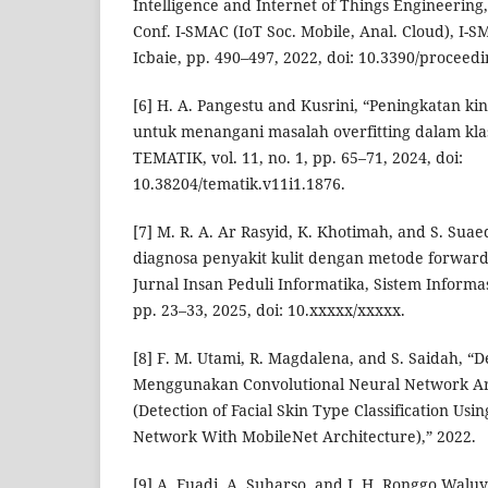
Intelligence and Internet of Things Engineering,
Conf. I-SMAC (IoT Soc. Mobile, Anal. Cloud), I-SM
Icbaie, pp. 490–497, 2022, doi: 10.3390/proceed
[6] H. A. Pangestu and Kusrini, “Peningkatan ki
untuk menangani masalah overfitting dalam klasi
TEMATIK, vol. 11, no. 1, pp. 65–71, 2024, doi:
10.38204/tematik.v11i1.1876.
[7] M. R. A. Ar Rasyid, K. Khotimah, and S. Suae
diagnosa penyakit kulit dengan metode forwar
Jurnal Insan Peduli Informatika, Sistem Informas
pp. 23–33, 2025, doi: 10.xxxxx/xxxxx.
[8] F. M. Utami, R. Magdalena, and S. Saidah, “D
Menggunakan Convolutional Neural Network Ar
(Detection of Facial Skin Type Classification Usi
Network With MobileNet Architecture),” 2022.
[9] A. Fuadi, A. Suharso, and J. H. Ronggo Wal