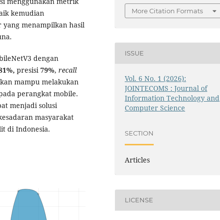
asi menggunakan metrik
More Citation Formats
baik kemudian
er yang menampilkan hasil
una.
ISSUE
bileNetV3 dengan
81%,
presisi
79%
,
recall
Vol. 6 No. 1 (2026):
ngkan mampu melakukan
JOINTECOMS : Journal of
 pada perangkat mobile.
Information Technology and
at menjadi solusi
Computer Science
kesadaran masyarakat
it di Indonesia.
SECTION
Articles
LICENSE