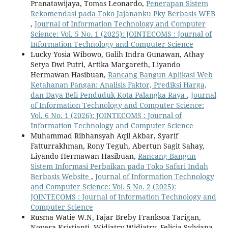
Pranatawijaya, Tomas Leonardo,
Penerapan Sistem
Rekomendasi pada Toko Jajananku Pky Berbasis WEB
,
Journal of Information Technology and Computer
Science: Vol. 5 No. 1 (2025): JOINTECOMS : Journal of
Information Technology and Computer Science
Lucky Yosia Wibowo, Galih Indra Gunawan, Athay
Setya Dwi Putri, Artika Margareth, Liyando
Hermawan Hasibuan,
Rancang Bangun Aplikasi Web
Ketahanan Pangan: Analisis Faktor, Prediksi Harga,
dan Daya Beli Penduduk Kota Palangka Raya
,
Journal
of Information Technology and Computer Science:
Vol. 6 No. 1 (2026): JOINTECOMS : Journal of
Information Technology and Computer Science
Muhammad Ribhansyah Aqil Akbar, Syarif
Fatturrakhman, Rony Teguh, Abertun Sagit Sahay,
Liyando Hermawan Hasibuan,
Rancang Bangun
Sistem Informasi Perbaikan pada Toko Safari Indah
Berbasis Website
,
Journal of Information Technology
and Computer Science: Vol. 5 No. 2 (2025):
JOINTECOMS : Journal of Information Technology and
Computer Science
Rusma Watie W.N, Fajar Breby Franksoa Tarigan,
Novera Kristianti, Widiatry Widiatry, Felicia Sylviana,