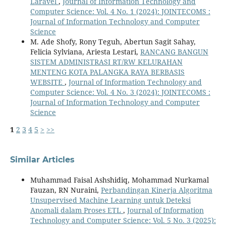
Laravel
,
Journal of Information Technology and
Computer Science: Vol. 4 No. 1 (2024): JOINTECOMS :
Journal of Information Technology and Computer
Science
M. Ade Shofy, Rony Teguh, Abertun Sagit Sahay,
Felicia Sylviana, Ariesta Lestari,
RANCANG BANGUN
SISTEM ADMINISTRASI RT/RW KELURAHAN
MENTENG KOTA PALANGKA RAYA BERBASIS
WEBSITE
,
Journal of Information Technology and
Computer Science: Vol. 4 No. 3 (2024): JOINTECOMS :
Journal of Information Technology and Computer
Science
1
2
3
4
5
>
>>
Similar Articles
Muhammad Faisal Ashshidiq, Mohammad Nurkamal
Fauzan, RN Nuraini,
Perbandingan Kinerja Algoritma
Unsupervised Machine Learning untuk Deteksi
Anomali dalam Proses ETL
,
Journal of Information
Technology and Computer Science: Vol. 5 No. 3 (2025):