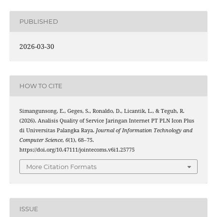
PUBLISHED
2026-03-30
HOW TO CITE
Simangunsong, E., Geges, S., Ronaldo, D., Licantik, L., & Teguh, R.
(2026). Analisis Quality of Service Jaringan Internet PT PLN Icon Plus
di Universitas Palangka Raya.
Journal of Information Technology and
Computer Science
,
6
(1), 68–75.
https://doi.org/10.47111/jointecoms.v6i1.25775
More Citation Formats
ISSUE