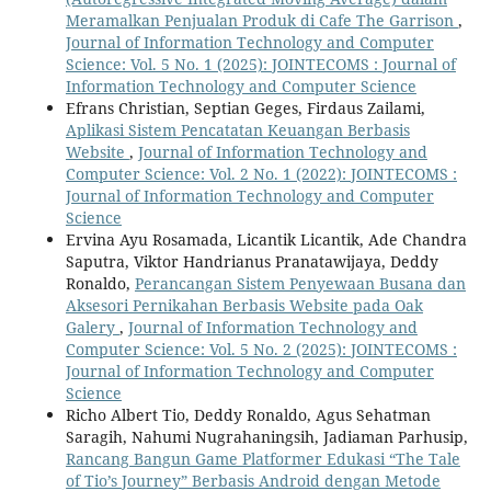
Meramalkan Penjualan Produk di Cafe The Garrison
,
Journal of Information Technology and Computer
Science: Vol. 5 No. 1 (2025): JOINTECOMS : Journal of
Information Technology and Computer Science
Efrans Christian, Septian Geges, Firdaus Zailami,
Aplikasi Sistem Pencatatan Keuangan Berbasis
Website
,
Journal of Information Technology and
Computer Science: Vol. 2 No. 1 (2022): JOINTECOMS :
Journal of Information Technology and Computer
Science
Ervina Ayu Rosamada, Licantik Licantik, Ade Chandra
Saputra, Viktor Handrianus Pranatawijaya, Deddy
Ronaldo,
Perancangan Sistem Penyewaan Busana dan
Aksesori Pernikahan Berbasis Website pada Oak
Galery
,
Journal of Information Technology and
Computer Science: Vol. 5 No. 2 (2025): JOINTECOMS :
Journal of Information Technology and Computer
Science
Richo Albert Tio, Deddy Ronaldo, Agus Sehatman
Saragih, Nahumi Nugrahaningsih, Jadiaman Parhusip,
Rancang Bangun Game Platformer Edukasi “The Tale
of Tio’s Journey” Berbasis Android dengan Metode