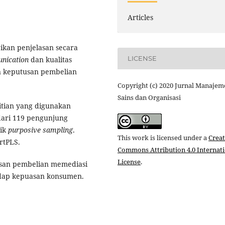
Articles
ikan penjelasan secara
LICENSE
unication
dan kualitas
 keputusan pembelian
Copyright (c) 2020 Jurnal Manaje
Sains dan Organisasi
itian yang digunakan
 dari 119 pengunjung
nik
purposive sampling
.
This work is licensed under a
Creat
rtPLS.
Commons Attribution 4.0 Internat
License
.
usan pembelian memediasi
dap kepuasan konsumen.