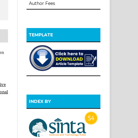
Author Fees
TEMPLATE
men
ive
ional
INDEX BY