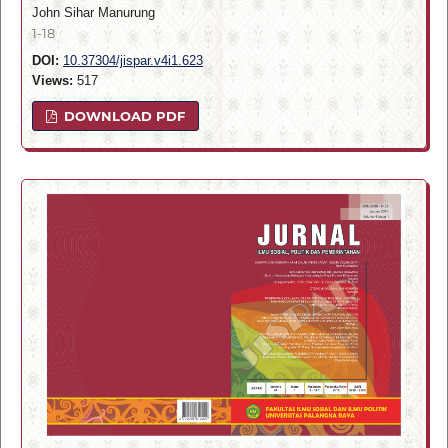
John Sihar Manurung
1-18
DOI:
10.37304/jispar.v4i1.623
Views:
517
DOWNLOAD PDF