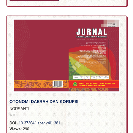
OTONOMI DAERAH DAN KORUPSI
NORSANTI
1-11
DOI:
10.37304/jispar.v4i1.381
Views:
290