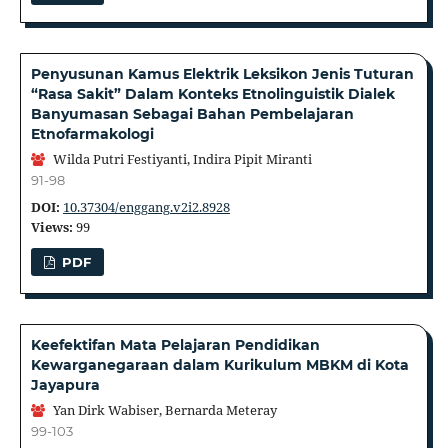
Penyusunan Kamus Elektrik Leksikon Jenis Tuturan
“Rasa Sakit” Dalam Konteks Etnolinguistik Dialek
Banyumasan Sebagai Bahan Pembelajaran
Etnofarmakologi
Wilda Putri Festiyanti, Indira Pipit Miranti
91-98
DOI:
10.37304/enggang.v2i2.8928
Views:
99
PDF
Keefektifan Mata Pelajaran Pendidikan
Kewarganegaraan dalam Kurikulum MBKM di Kota
Jayapura
Yan Dirk Wabiser, Bernarda Meteray
99-103