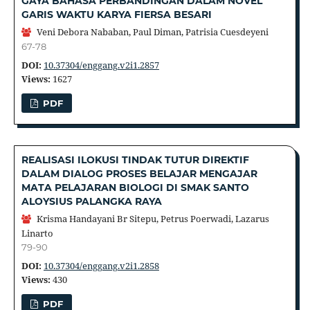
GAYA BAHASA PERBANDINGAN DALAM NOVEL
GARIS WAKTU KARYA FIERSA BESARI
Veni Debora Nababan, Paul Diman, Patrisia Cuesdeyeni
67-78
DOI:
10.37304/enggang.v2i1.2857
Views:
1627
PDF
REALISASI ILOKUSI TINDAK TUTUR DIREKTIF
DALAM DIALOG PROSES BELAJAR MENGAJAR
MATA PELAJARAN BIOLOGI DI SMAK SANTO
ALOYSIUS PALANGKA RAYA
Krisma Handayani Br Sitepu, Petrus Poerwadi, Lazarus
Linarto
79-90
DOI:
10.37304/enggang.v2i1.2858
Views:
430
PDF