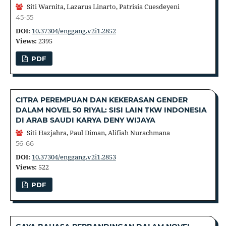
Siti Warnita, Lazarus Linarto, Patrisia Cuesdeyeni
45-55
DOI:
10.37304/enggang.v2i1.2852
Views:
2395
PDF
CITRA PEREMPUAN DAN KEKERASAN GENDER
DALAM NOVEL 50 RIYAL: SISI LAIN TKW INDONESIA
DI ARAB SAUDI KARYA DENY WIJAYA
Siti Hazjahra, Paul Diman, Alifiah Nurachmana
56-66
DOI:
10.37304/enggang.v2i1.2853
Views:
522
PDF