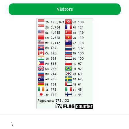
Visitors
\