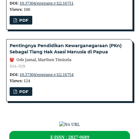
DOI:
10.37304/enggang.v1i2.16751
Views:
100
PDF
Pentingnya Pendidikan Kewarganegaraan (PKn)
Sebagai Tiang Hak Asasi Manusia di Papua
Ode Jamal, Marthen Timisela
104-109
DOI:
10.37304/enggang.v1i2.16754
Views:
124
PDF
E-ISSN : 2827-9689