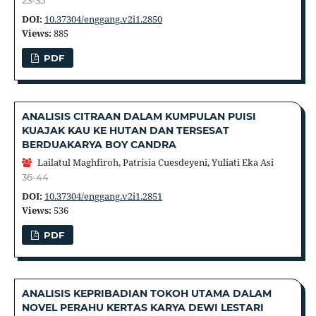
23-35
DOI:
10.37304/enggang.v2i1.2850
Views:
885
PDF
ANALISIS CITRAAN DALAM KUMPULAN PUISI
KUAJAK KAU KE HUTAN DAN TERSESAT
BERDUAKARYA BOY CANDRA
Lailatul Maghfiroh, Patrisia Cuesdeyeni, Yuliati Eka Asi
36-44
DOI:
10.37304/enggang.v2i1.2851
Views:
536
PDF
ANALISIS KEPRIBADIAN TOKOH UTAMA DALAM
NOVEL PERAHU KERTAS KARYA DEWI LESTARI