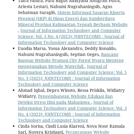
Tiara Fahira, Putu Bagus Adidyana Anugrah Putra,
Ariesta Lestari, Nahumi Nugrahaningsih, Agus
Sehatman Saragih,
Sistem Informasi Sasaran Kinerja
Pegawai (SKP) di Dinas Energi dan Sumberdaya
Mineral Provinsi Kalimantan Tengah Berbasis Website
,
Journal of Information Technology and Computer
Science: Vol. 3 No. 4 (2023): JOINTECOMS : Journal of
Information Technology and Computer Science
Euodia Marsa, Yosua Alexandro, Deddy Ronaldo,
Nahumi Nugrahaningsih, Septian Geges,
Rancang
Bangun Website Promosi City Forest Nyaru Menteng
menggunakan Metode Waterfall
,
Journal of
Information Technology and Computer Science: Vol. 5
No. 3 (2025): JOINTECOMS : Journal of Information
Technology and Computer Science
Ahmad Iqbal, Depro Winoto, Ressa Priskila, Widiatry
Widiatry,
Pengembangan Website Edukasi dan
Deteksi Stress Dini pada Mahasiswa
,
Journal of
Information Technology and Computer Science: Vol. 3
No. 4 (2023): JOINTECOMS : Journal of Information
Technology and Computer Science
Cinda Sorisa, Cindi Lusia Kiareni, Nova Noor Kamala
Sari, Novera Kristianti,
Perancangan Website