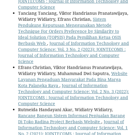
JOINTECOMS : Journal of Information Technology and
Computer Science
Tanciang Tanciang, Viktor Handrianus Pranatawijaya,
Widiatry Widiatry, Efrans Christian,
Sistem
Pendukung Keputusan Menggunakan Metode
Technique For Orders Preference by Similarity to
Ideal Solution (TOPSIS) Pada Pemilihan Ketua OSIS
Berbasis Web
,
Journal of Information Technology and
Computer Science: Vol. 3 No. 2 (2023): JOINTECOMS :
Journal of Information Technology and Computer
Science
Efrans Christian, Viktor Handrianus Pranatawijaya,
Widiatry Widiatry, Muhammad Dwi Saputra,
Website
Layanan Pengaduan Masyarakat Pada Bina Marga
Kota Palangka Raya
,
Journal of Information
Technology and Computer Science: Vol. 2 No. 3 (2022):
JOINTECOMS : Journal of Information Technology and
Computer Science
Rutmeida Handayani Akar, Widiatry Widiatry,
Rancang Bangun Sistem Informasi Penjualan Barang
Di Toko Radina Project Berbasis Website
,
Journal of
Information Technology and Computer Science: Vol. 1
No. 2 (2021): JOINTECOMS : Journal of Information