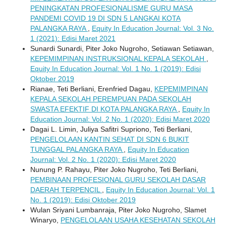
PENINGKATAN PROFESIONALISME GURU MASA
PANDEMI COVID 19 DI SDN 5 LANGKAI KOTA
PALANGKA RAYA
,
Equity In Education Journal: Vol. 3 No.
1 (2021): Edisi Maret 2021
Sunardi Sunardi, Piter Joko Nugroho, Setiawan Setiawan,
KEPEMIMPINAN INSTRUKSIONAL KEPALA SEKOLAH
,
Equity In Education Journal: Vol. 1 No. 1 (2019): Edisi
Oktober 2019
Rianae, Teti Berliani, Erenfried Dagau,
KEPEMIMPINAN
KEPALA SEKOLAH PEREMPUAN PADA SEKOLAH
SWASTA EFEKTIF DI KOTA PALANGKA RAYA
,
Equity In
Education Journal: Vol. 2 No. 1 (2020): Edisi Maret 2020
Dagai L. Limin, Juliya Safitri Supriono, Teti Berliani,
PENGELOLAAN KANTIN SEHAT DI SDN 6 BUKIT
TUNGGAL PALANGKA RAYA
,
Equity In Education
Journal: Vol. 2 No. 1 (2020): Edisi Maret 2020
Nunung P. Rahayu, Piter Joko Nugroho, Teti Berliani,
PEMBINAAN PROFESIONAL GURU SEKOLAH DASAR
DAERAH TERPENCIL
,
Equity In Education Journal: Vol. 1
No. 1 (2019): Edisi Oktober 2019
Wulan Sriyani Lumbanraja, Piter Joko Nugroho, Slamet
Winaryo,
PENGELOLAAN USAHA KESEHATAN SEKOLAH