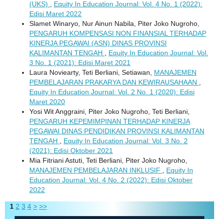
(UKS)
,
Equity In Education Journal: Vol. 4 No. 1 (2022):
Edisi Maret 2022
Slamet Winaryo, Nur Ainun Nabila, Piter Joko Nugroho,
PENGARUH KOMPENSASI NON FINANSIAL TERHADAP
KINERJA PEGAWAI (ASN) DINAS PROVINSI
KALIMANTAN TENGAH
,
Equity In Education Journal: Vol.
3 No. 1 (2021): Edisi Maret 2021
Laura Noviearty, Teti Berliani, Setiawan,
MANAJEMEN
PEMBELAJARAN PRAKARYA DAN KEWIRAUSAHAAN
,
Equity In Education Journal: Vol. 2 No. 1 (2020): Edisi
Maret 2020
Yosi Wit Anggraini, Piter Joko Nugroho, Teti Berliani,
PENGARUH KEPEMIMPINAN TERHADAP KINERJA
PEGAWAI DINAS PENDIDIKAN PROVINSI KALIMANTAN
TENGAH
,
Equity In Education Journal: Vol. 3 No. 2
(2021): Edisi Oktober 2021
Mia Fitriani Astuti, Teti Berliani, Piter Joko Nugroho,
MANAJEMEN PEMBELAJARAN INKLUSIF
,
Equity In
Education Journal: Vol. 4 No. 2 (2022): Edisi Oktober
2022
1
2
3
4
>
>>