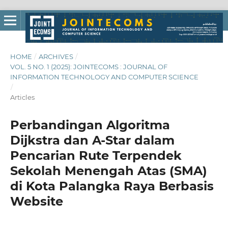
HOME
/
ARCHIVES
/
VOL. 5 NO. 1 (2025): JOINTECOMS : JOURNAL OF
INFORMATION TECHNOLOGY AND COMPUTER SCIENCE
/
Articles
Perbandingan Algoritma
Dijkstra dan A-Star dalam
Pencarian Rute Terpendek
Sekolah Menengah Atas (SMA)
di Kota Palangka Raya Berbasis
Website