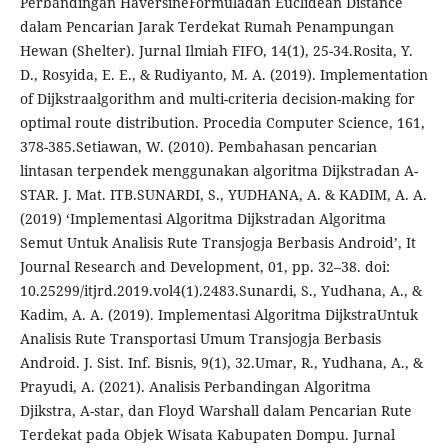
Perbandingan HaversineFormuladan Euclidean Distance
dalam Pencarian Jarak Terdekat Rumah Penampungan
Hewan (Shelter). Jurnal Ilmiah FIFO, 14(1), 25-34.Rosita, Y.
D., Rosyida, E. E., & Rudiyanto, M. A. (2019). Implementation
of Dijkstraalgorithm and multi-criteria decision-making for
optimal route distribution. Procedia Computer Science, 161,
378-385.Setiawan, W. (2010). Pembahasan pencarian
lintasan terpendek menggunakan algoritma Dijkstradan A-
STAR. J. Mat. ITB.SUNARDI, S., YUDHANA, A. & KADIM, A. A.
(2019) ‘Implementasi Algoritma Dijkstradan Algoritma
Semut Untuk Analisis Rute Transjogja Berbasis Android’, It
Journal Research and Development, 01, pp. 32–38. doi:
10.25299/itjrd.2019.vol4(1).2483.Sunardi, S., Yudhana, A., &
Kadim, A. A. (2019). Implementasi Algoritma DijkstraUntuk
Analisis Rute Transportasi Umum Transjogja Berbasis
Android. J. Sist. Inf. Bisnis, 9(1), 32.Umar, R., Yudhana, A., &
Prayudi, A. (2021). Analisis Perbandingan Algoritma
Djikstra, A-star, dan Floyd Warshall dalam Pencarian Rute
Terdekat pada Objek Wisata Kabupaten Dompu. Jurnal