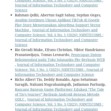
Computer Science: Vol. 5 No. 1 (2025): JOINTECOMS :
Journal of Information Technology and Computer
Science
Rahman Qolbi, Abertun Sagit Sahay, Septian Geges,
Analisis Sentimen Ulasan Aplikasi TikTok di Google
Play Store Menggunakan Algoritma Support Vector
Machine
,
Journal of Information Technology and
Computer Science: Vol. 6 No. 1 (2026): JOINTECOMS :
Journal of Information Technology and Computer
Science
Rio Geradi Muke, Efrans Christian, Viktor Handrianus
Pranatawijaya, Tomas Leonardo,
Penerapan Sistem
Rekomendasi pada Toko Jajananku Pky Berbasis WEB
,
Journal of Information Technology and Computer
Science: Vol. 5 No. 1 (2025): JOINTECOMS : Journal of
Information Technology and Computer Science
Richo Albert Tio, Deddy Ronaldo, Agus Sehatman
Saragih, Nahumi Nugrahaningsih, Jadiaman Parhusip,
Rancang Bangun Game Platformer Edukasi “The Tale
of Tio’s Journey” Berbasis Android dengan Metode
GDLC
,
Journal of Information Technology and
Computer Science: Vol. 5 No. 3 (2025): JOINTECOMS :
Journal of Information Technology and Computer