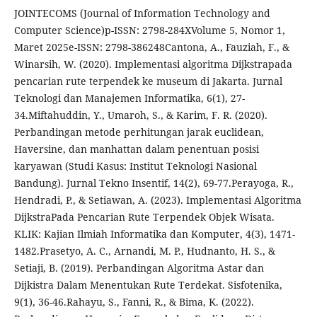
JOINTECOMS (Journal of Information Technology and
Computer Science)p-ISSN: 2798-284XVolume 5, Nomor 1,
Maret 2025e-ISSN: 2798-386248Cantona, A., Fauziah, F., &
Winarsih, W. (2020). Implementasi algoritma Dijkstrapada
pencarian rute terpendek ke museum di Jakarta. Jurnal
Teknologi dan Manajemen Informatika, 6(1), 27-
34.Miftahuddin, Y., Umaroh, S., & Karim, F. R. (2020).
Perbandingan metode perhitungan jarak euclidean,
Haversine, dan manhattan dalam penentuan posisi
karyawan (Studi Kasus: Institut Teknologi Nasional
Bandung). Jurnal Tekno Insentif, 14(2), 69-77.Perayoga, R.,
Hendradi, P., & Setiawan, A. (2023). Implementasi Algoritma
DijkstraPada Pencarian Rute Terpendek Objek Wisata.
KLIK: Kajian Ilmiah Informatika dan Komputer, 4(3), 1471-
1482.Prasetyo, A. C., Arnandi, M. P., Hudnanto, H. S., &
Setiaji, B. (2019). Perbandingan Algoritma Astar dan
Dijkistra Dalam Menentukan Rute Terdekat. Sisfotenika,
9(1), 36-46.Rahayu, S., Fanni, R., & Bima, K. (2022).