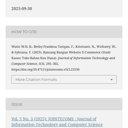
2025-09-30
HOW TO CITE
Watie W.N, R., Breby Franksoa Tarigan, F., Kristianti, N., Widiatry, W.,
& Sylviana, F. (2025). Rancang Bangun Website E-Commerce (Studi
Kasus: Toko Bahan Kue Hana).
Journal of Information Technology and
Computer Science
,
5
(3), 295–302.
https://doi.org/10.47111/jointecoms.v5i3.23150
More Citation Formats
ISSUE
Vol. 5 No. 3 (2025): JOINTECOMS : Journal of
Information Technology and Computer Science