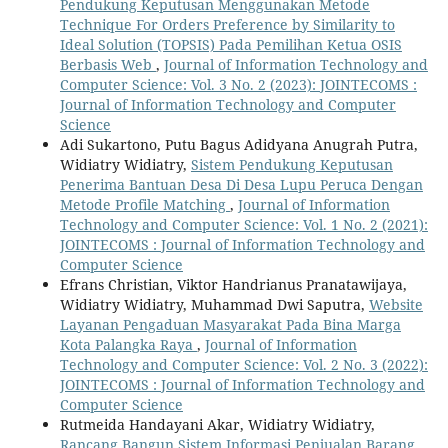
Pendukung Keputusan Menggunakan Metode
Technique For Orders Preference by Similarity to
Ideal Solution (TOPSIS) Pada Pemilihan Ketua OSIS
Berbasis Web
,
Journal of Information Technology and
Computer Science: Vol. 3 No. 2 (2023): JOINTECOMS :
Journal of Information Technology and Computer
Science
Adi Sukartono, Putu Bagus Adidyana Anugrah Putra,
Widiatry Widiatry,
Sistem Pendukung Keputusan
Penerima Bantuan Desa Di Desa Lupu Peruca Dengan
Metode Profile Matching
,
Journal of Information
Technology and Computer Science: Vol. 1 No. 2 (2021):
JOINTECOMS : Journal of Information Technology and
Computer Science
Efrans Christian, Viktor Handrianus Pranatawijaya,
Widiatry Widiatry, Muhammad Dwi Saputra,
Website
Layanan Pengaduan Masyarakat Pada Bina Marga
Kota Palangka Raya
,
Journal of Information
Technology and Computer Science: Vol. 2 No. 3 (2022):
JOINTECOMS : Journal of Information Technology and
Computer Science
Rutmeida Handayani Akar, Widiatry Widiatry,
Rancang Bangun Sistem Informasi Penjualan Barang