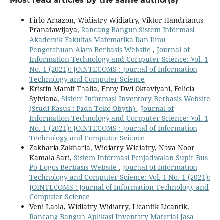
Most read articles by the same author(s)
Firlo Amazon, Widiatry Widiatry, Viktor Handrianus
Pranatawijaya,
Rancang Bangun Sistem Informasi
Akademik Fakultas Matematika Dan Ilmu
Pengetahuan Alam Berbasis Website
,
Journal of
Information Technology and Computer Science: Vol. 1
No. 1 (2021): JOINTECOMS : Journal of Information
Technology and Computer Science
Kristin Mamit Thalia, Enny Dwi Oktaviyani, Felicia
Sylviana,
Sistem Informasi Inventory Berbasis Website
(Studi Kasus : Pada Toko Obyth)
,
Journal of
Information Technology and Computer Science: Vol. 1
No. 1 (2021): JOINTECOMS : Journal of Information
Technology and Computer Science
Zakharia Zakharia, Widiatry Widiatry, Nova Noor
Kamala Sari,
Sistem Informasi Penjadwalan Supir Bus
Po Logos Berbasis Website
,
Journal of Information
Technology and Computer Science: Vol. 1 No. 1 (2021):
JOINTECOMS : Journal of Information Technology and
Computer Science
Veni Laola, Widiatry Widiatry, Licantik Licantik,
Rancang Bangun Aplikasi Inventory Material Jasa