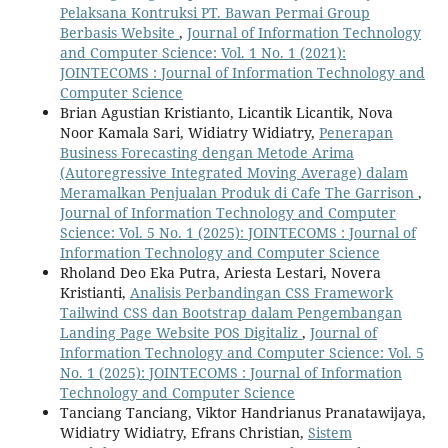
Pelaksana Kontruksi PT. Bawan Permai Group
Berbasis Website
,
Journal of Information Technology
and Computer Science: Vol. 1 No. 1 (2021):
JOINTECOMS : Journal of Information Technology and
Computer Science
Brian Agustian Kristianto, Licantik Licantik, Nova
Noor Kamala Sari, Widiatry Widiatry,
Penerapan
Business Forecasting dengan Metode Arima
(Autoregressive Integrated Moving Average) dalam
Meramalkan Penjualan Produk di Cafe The Garrison
,
Journal of Information Technology and Computer
Science: Vol. 5 No. 1 (2025): JOINTECOMS : Journal of
Information Technology and Computer Science
Rholand Deo Eka Putra, Ariesta Lestari, Novera
Kristianti,
Analisis Perbandingan CSS Framework
Tailwind CSS dan Bootstrap dalam Pengembangan
Landing Page Website POS Digitaliz
,
Journal of
Information Technology and Computer Science: Vol. 5
No. 1 (2025): JOINTECOMS : Journal of Information
Technology and Computer Science
Tanciang Tanciang, Viktor Handrianus Pranatawijaya,
Widiatry Widiatry, Efrans Christian,
Sistem