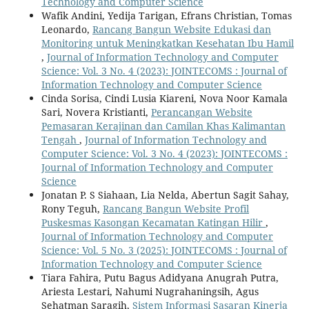
Technology and Computer Science
Wafik Andini, Yedija Tarigan, Efrans Christian, Tomas
Leonardo,
Rancang Bangun Website Edukasi dan
Monitoring untuk Meningkatkan Kesehatan Ibu Hamil
,
Journal of Information Technology and Computer
Science: Vol. 3 No. 4 (2023): JOINTECOMS : Journal of
Information Technology and Computer Science
Cinda Sorisa, Cindi Lusia Kiareni, Nova Noor Kamala
Sari, Novera Kristianti,
Perancangan Website
Pemasaran Kerajinan dan Camilan Khas Kalimantan
Tengah
,
Journal of Information Technology and
Computer Science: Vol. 3 No. 4 (2023): JOINTECOMS :
Journal of Information Technology and Computer
Science
Jonatan P. S Siahaan, Lia Nelda, Abertun Sagit Sahay,
Rony Teguh,
Rancang Bangun Website Profil
Puskesmas Kasongan Kecamatan Katingan Hilir
,
Journal of Information Technology and Computer
Science: Vol. 5 No. 3 (2025): JOINTECOMS : Journal of
Information Technology and Computer Science
Tiara Fahira, Putu Bagus Adidyana Anugrah Putra,
Ariesta Lestari, Nahumi Nugrahaningsih, Agus
Sehatman Saragih,
Sistem Informasi Sasaran Kinerja