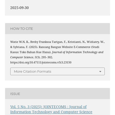
2025-09-30
HOW TO CITE
Watie W.N, R., Breby Franksoa Tarigan, F., Kristianti, N., Widiatry, W.,
& Sylviana, F. (2025). Rancang Bangun Website E-Commerce (Studi
Kasus: Toko Bahan Kue Hana).
Journal of Information Technology and
Computer Science
,
5
(3), 295–302.
https://doi.org/10.47111/jointecoms.v5i3.23150
More Citation Formats
ISSUE
Vol. 5 No. 3 (2025): JOINTECOMS : Journal of
Information Technology and Computer Science