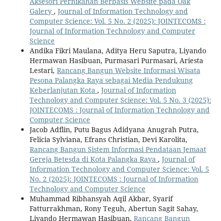
Aksesori Pernikahan Berbasis Website pada Oak
Galery
,
Journal of Information Technology and
Computer Science: Vol. 5 No. 2 (2025): JOINTECOMS :
Journal of Information Technology and Computer
Science
Andika Fikri Maulana, Aditya Heru Saputra, Liyando
Hermawan Hasibuan, Purmasari Purmasari, Ariesta
Lestari,
Rancang Bangun Website Informasi Wisata
Pesona Palangka Raya sebagai Media Pendukung
Keberlanjutan Kota
,
Journal of Information
Technology and Computer Science: Vol. 5 No. 3 (2025):
JOINTECOMS : Journal of Information Technology and
Computer Science
Jacob Adflin, Putu Bagus Adidyana Anugrah Putra,
Felicia Sylviana, Efrans Christian, Devi Karolita,
Rancang Bangun Sistem Informasi Pendataan Jemaat
Gereja Betesda di Kota Palangka Raya
,
Journal of
Information Technology and Computer Science: Vol. 5
No. 2 (2025): JOINTECOMS : Journal of Information
Technology and Computer Science
Muhammad Ribhansyah Aqil Akbar, Syarif
Fatturrakhman, Rony Teguh, Abertun Sagit Sahay,
Liyando Hermawan Hasibuan,
Rancang Bangun