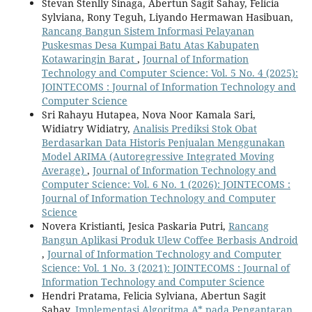
Stevan Stenlly Sinaga, Abertun Sagit Sahay, Felicia
Sylviana, Rony Teguh, Liyando Hermawan Hasibuan,
Rancang Bangun Sistem Informasi Pelayanan
Puskesmas Desa Kumpai Batu Atas Kabupaten
Kotawaringin Barat
,
Journal of Information
Technology and Computer Science: Vol. 5 No. 4 (2025):
JOINTECOMS : Journal of Information Technology and
Computer Science
Sri Rahayu Hutapea, Nova Noor Kamala Sari,
Widiatry Widiatry,
Analisis Prediksi Stok Obat
Berdasarkan Data Historis Penjualan Menggunakan
Model ARIMA (Autoregressive Integrated Moving
Average)
,
Journal of Information Technology and
Computer Science: Vol. 6 No. 1 (2026): JOINTECOMS :
Journal of Information Technology and Computer
Science
Novera Kristianti, Jesica Paskaria Putri,
Rancang
Bangun Aplikasi Produk Ulew Coffee Berbasis Android
,
Journal of Information Technology and Computer
Science: Vol. 1 No. 3 (2021): JOINTECOMS : Journal of
Information Technology and Computer Science
Hendri Pratama, Felicia Sylviana, Abertun Sagit
Sahay,
Implementasi Algoritma A* pada Pengantaran