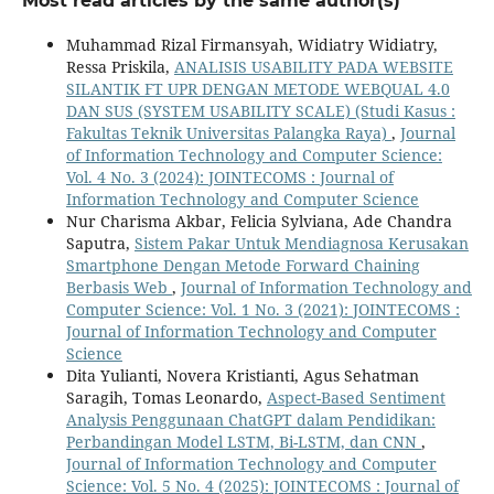
Most read articles by the same author(s)
Muhammad Rizal Firmansyah, Widiatry Widiatry,
Ressa Priskila,
ANALISIS USABILITY PADA WEBSITE
SILANTIK FT UPR DENGAN METODE WEBQUAL 4.0
DAN SUS (SYSTEM USABILITY SCALE) (Studi Kasus :
Fakultas Teknik Universitas Palangka Raya)
,
Journal
of Information Technology and Computer Science:
Vol. 4 No. 3 (2024): JOINTECOMS : Journal of
Information Technology and Computer Science
Nur Charisma Akbar, Felicia Sylviana, Ade Chandra
Saputra,
Sistem Pakar Untuk Mendiagnosa Kerusakan
Smartphone Dengan Metode Forward Chaining
Berbasis Web
,
Journal of Information Technology and
Computer Science: Vol. 1 No. 3 (2021): JOINTECOMS :
Journal of Information Technology and Computer
Science
Dita Yulianti, Novera Kristianti, Agus Sehatman
Saragih, Tomas Leonardo,
Aspect-Based Sentiment
Analysis Penggunaan ChatGPT dalam Pendidikan:
Perbandingan Model LSTM, Bi-LSTM, dan CNN
,
Journal of Information Technology and Computer
Science: Vol. 5 No. 4 (2025): JOINTECOMS : Journal of