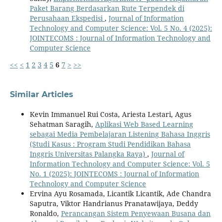
Paket Barang Berdasarkan Rute Terpendek di
Perusahaan Ekspedisi
,
Journal of Information
Technology and Computer Science: Vol. 5 No. 4 (2025):
JOINTECOMS : Journal of Information Technology and
Computer Science
<<
<
1
2
3
4
5
6
7
>
>>
Similar Articles
Kevin Immanuel Rui Costa, Ariesta Lestari, Agus
Sehatman Saragih,
Aplikasi Web Based Learning
sebagai Media Pembelajaran Listening Bahasa Inggris
(Studi Kasus : Program Studi Pendidikan Bahasa
Inggris Universitas Palangka Raya)
,
Journal of
Information Technology and Computer Science: Vol. 5
No. 1 (2025): JOINTECOMS : Journal of Information
Technology and Computer Science
Ervina Ayu Rosamada, Licantik Licantik, Ade Chandra
Saputra, Viktor Handrianus Pranatawijaya, Deddy
Ronaldo,
Perancangan Sistem Penyewaan Busana dan