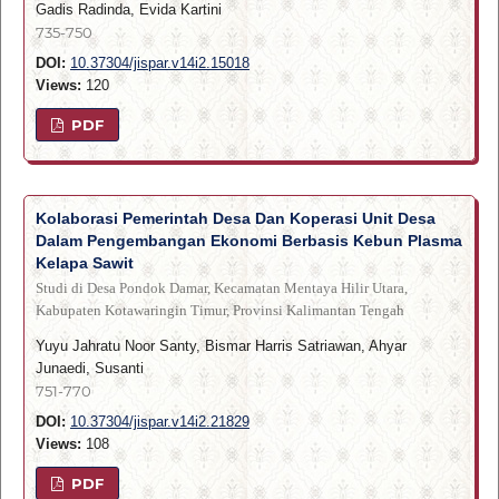
Gadis Radinda, Evida Kartini
735-750
DOI:
10.37304/jispar.v14i2.15018
Views:
120
PDF
Kolaborasi Pemerintah Desa Dan Koperasi Unit Desa
Dalam Pengembangan Ekonomi Berbasis Kebun Plasma
Kelapa Sawit
Studi di Desa Pondok Damar, Kecamatan Mentaya Hilir Utara,
Kabupaten Kotawaringin Timur, Provinsi Kalimantan Tengah
Yuyu Jahratu Noor Santy, Bismar Harris Satriawan, Ahyar
Junaedi, Susanti
751-770
DOI:
10.37304/jispar.v14i2.21829
Views:
108
PDF