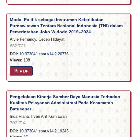
Modal Politik sebagai Instrumen Keterlibatan
Purnawirawan Tentara Nasional Indonesia (TNI) dalam
Pemerintahan Joko Widodo 2019–2024
Alvie Fernandy, Cecep Hidayat
682-701
DOI:
10.37304/jispar.v14i2.20776
Views:
108
PDF
Pengelolaan Kinerja Sumber Daya Manusia Terhadap
Kualitas Pelayanan Administrasi Pada Kecamatan
Batuceper
Inda Riana, Irvan Arif Kurniawan
702-714
DOI:
10.37304/jispar.v14i2.19245