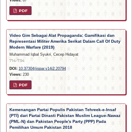
Views:
87
PDF
Video Gim Sebagai Alat Propaganda: Gamifikasi dan
Representasi Militer Amerika Serikat Dalam Call Of Duty
Modern Warfare (2019)
Muhammad Iqbal Syukri, Cecep Hidayat
714-734
DOI:
10.37304/jispar.v14i2.20794
Views:
230
PDF
Kemenangan Partai Populis Pakistan Tehreek-e-Insaf
(PTI) dari Partai Dinasti Pakistan Muslim League-Nawaz
(PML-N) dan Pakistan People’s Party (PPP) Pada
Pemilihan Umum Pakistan 2018