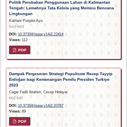
Politik Perubahan Penggunaan Lahan di Kalimantan
Tengah: Lemahnya Tata Kelola yang Memicu Bencana
Lingkungan
Katriani Puspita Ayu
645-663
DOI:
10.37304/jispar.v14i2.22414
Views:
112
PDF
Dampak Pergeseran Strategi Populisme Recep Tayyip
Erdoğan bagi Kemenangan Pemilu Presiden Turkiye
2023
Cagar Fadli Ibrahim, Cecep Hidayat
662-681
DOI:
10.37304/jispar.v14i2.20787
Views:
89
PDF