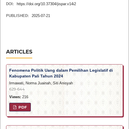
DOI:
https://doi.org/10.37304/jispar.v14i2
PUBLISHED:
2025-07-21
ARTICLES
Fenomena Politik Uang dalam Pemilihan Legislatif di
Kabupaten Pali Tahun 2024
Irmawati, Norma Juainah, Siti Anisyah
629-644
Views:
216
PDF