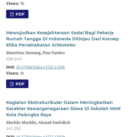
Views:
76
PDF
Mewujudkan Kesejahteraan Sosial Bagi Pekerja
Rumah Tangga Di Indonesia Ditinjau Dari Konsep
Etika Persahabatan Aristoteles
Mauritius Damang, Pius Pandor
228-240
DOI:
10.37304/jpips.v15i2.11928
Views:
31
PDF
Kegiatan Ekstrakurikuler Dalam Meningkatkan
Karakter Kewarganegaraan Siswa Di Sekolah MAN
Kota Palangka Raya
Muchlis Muchlis, Ahmad Saefulloh
241-250
DOI:
10.37304/jpips.v15i2.11929