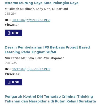
Asrama Murung Raya Kota Palangka Raya
Muslimah Muslimah, Eddy Lion, Eli Karliani
285-294
DOI:
10.37304/jpips.v15i2.11938
Views:
57
PDF
Desain Pembelajaran IPS Berbasis Project Based
Learning Pada Tingkat SD/MI
Nur Fariha Maulidia, Dewi Ayu Istiqomah
295-305
DOI:
10.37304/jpips.v15i2.11975
Views:
330
PDF
Pengaruh Kontrol Diri Terhadap Criminal Thinking
Tahanan dan Narapidana di Rutan Kelas I Surakarta