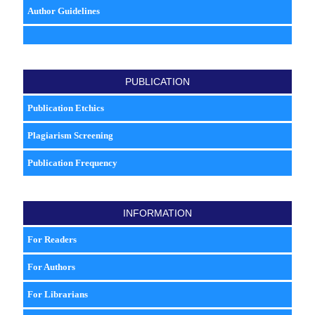
Author Guidelines
PUBLICATION
Publication Etchics
Plagiarism Screening
Publication Frequency
INFORMATION
For Readers
For Authors
For Librarians