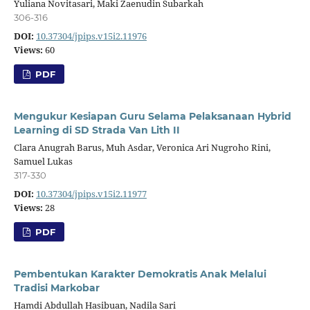
Yuliana Novitasari, Maki Zaenudin Subarkah
306-316
DOI:
10.37304/jpips.v15i2.11976
Views:
60
PDF
Mengukur Kesiapan Guru Selama Pelaksanaan Hybrid
Learning di SD Strada Van Lith II
Clara Anugrah Barus, Muh Asdar, Veronica Ari Nugroho Rini,
Samuel Lukas
317-330
DOI:
10.37304/jpips.v15i2.11977
Views:
28
PDF
Pembentukan Karakter Demokratis Anak Melalui
Tradisi Markobar
Hamdi Abdullah Hasibuan, Nadila Sari