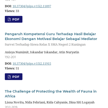
DOI:
10.37304/jpips.v15i2.11897
Views:
33
PDF
Pengaruh Kompetensi Guru Terhadap Hasil Belajar
Ekonomi Dengan Motivasi Belajar Sebagai Mediator
Survei Terhadap Siswa Kelas X SMA Negeri 2 Kuningan
Anisya Numimit, Iskandar Iskandar, Atin Nuryatin
192-201
DOI:
10.37304/jpips.v15i2.11915
Views:
51
PDF
The Challenge of Protecting the Wealth of Fauna in
Africa
Lisna Novita, Nida Febriani, Rida Cahyanie, Dina Siti Logayah
202-209