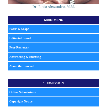
Dr. Rinto Alexandro, M.M.
MAIN MENU
Focus & Scope
Editorial Board
Peer Reviewer
Abstracting & Indexing
About the Journal
SUBMISSION
Online Submissions
Copyright Notice