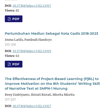
DOI:
10.37304/jpips.v15i2.11917
Views:
65
PDF
Pertumbuhan Madiun Sebagai Kota Gadis 2018-2023
Imma Latifa, Pambudi Handoyo
210-216
DOI:
10.37304/jpips.v15i2.11919
Views:
63
PDF
The Effectiveness of Project-Based Learning (PjBL) to
Improve Motivation on the 8th Students’ Writing Skill
of Narrative Text at SMPN-1 Murung
Beny Endriyanto, Ristati Ristati, Misrita Misrita
217-227
DOI:
10.37304/jpips.v15i2.11927