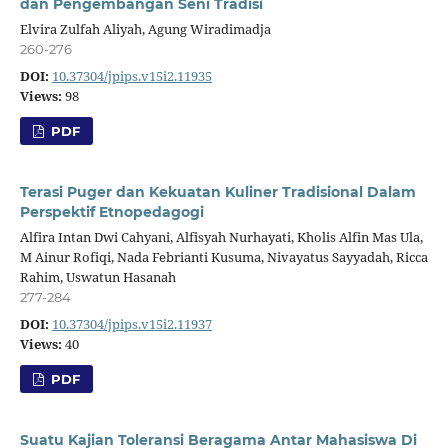
dan Pengembangan Seni Tradisi
Elvira Zulfah Aliyah, Agung Wiradimadja
260-276
DOI:
10.37304/jpips.v15i2.11935
Views:
98
PDF
Terasi Puger dan Kekuatan Kuliner Tradisional Dalam
Perspektif Etnopedagogi
Alfira Intan Dwi Cahyani, Alfisyah Nurhayati, Kholis Alfin Mas Ula,
M Ainur Rofiqi, Nada Febrianti Kusuma, Nivayatus Sayyadah, Ricca
Rahim, Uswatun Hasanah
277-284
DOI:
10.37304/jpips.v15i2.11937
Views:
40
PDF
Suatu Kajian Toleransi Beragama Antar Mahasiswa Di