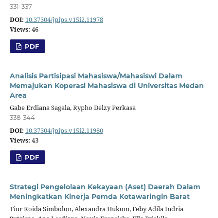
331-337
DOI:
10.37304/jpips.v15i2.11978
Views:
46
PDF
Analisis Partisipasi Mahasiswa/Mahasiswi Dalam
Memajukan Koperasi Mahasiswa di Universitas Medan
Area
Gabe Erdiana Sagala, Rypho Delzy Perkasa
338-344
DOI:
10.37304/jpips.v15i2.11980
Views:
43
PDF
Strategi Pengelolaan Kekayaan (Aset) Daerah Dalam
Meningkatkan Kinerja Pemda Kotawaringin Barat
Tiur Roida Simbolon, Alexandra Hukom, Feby Adila Indria