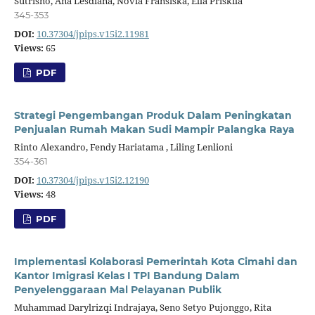
Sutrisno, Ana Lesdiana, Novia Fransiska, Ella Priskila
345-353
DOI:
10.37304/jpips.v15i2.11981
Views:
65
PDF
Strategi Pengembangan Produk Dalam Peningkatan
Penjualan Rumah Makan Sudi Mampir Palangka Raya
Rinto Alexandro, Fendy Hariatama , Liling Lenlioni
354-361
DOI:
10.37304/jpips.v15i2.12190
Views:
48
PDF
Implementasi Kolaborasi Pemerintah Kota Cimahi dan
Kantor Imigrasi Kelas I TPI Bandung Dalam
Penyelenggaraan Mal Pelayanan Publik
Muhammad Darylrizqi Indrajaya, Seno Setyo Pujonggo, Rita