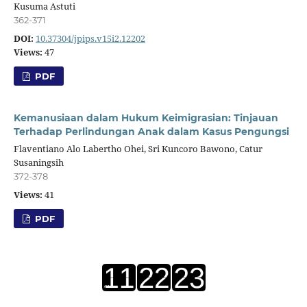
Kusuma Astuti
362-371
DOI:
10.37304/jpips.v15i2.12202
Views:
47
PDF
Kemanusiaan dalam Hukum Keimigrasian: Tinjauan
Terhadap Perlindungan Anak dalam Kasus Pengungsi
Flaventiano Alo Labertho Ohei, Sri Kuncoro Bawono, Catur
Susaningsih
372-378
Views:
41
PDF