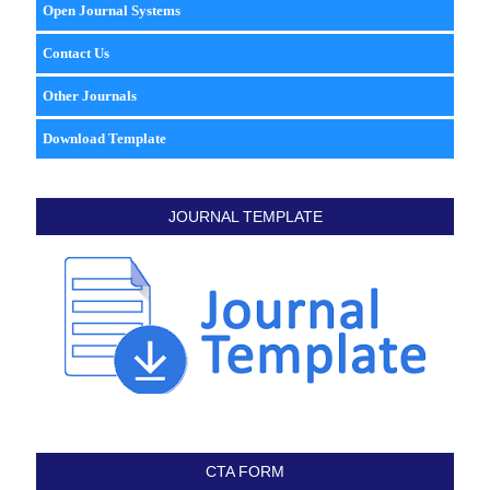
Open Journal Systems
Contact Us
Other Journals
Download Template
JOURNAL TEMPLATE
CTA FORM