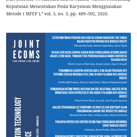
Keputusan Menentukan Posisi Karyawan Menggunakan
Metode ( MFEP ),” vol. 3, no. 3, pp. 489–502, 2020.