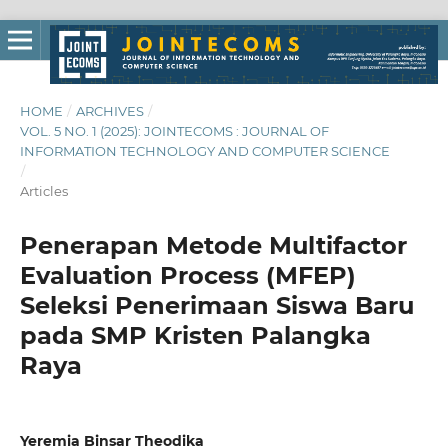
HOME
/
ARCHIVES
/
VOL. 5 NO. 1 (2025): JOINTECOMS : JOURNAL OF
INFORMATION TECHNOLOGY AND COMPUTER SCIENCE
/
Articles
Penerapan Metode Multifactor
Evaluation Process (MFEP)
Seleksi Penerimaan Siswa Baru
pada SMP Kristen Palangka
Raya
Yeremia Binsar Theodika