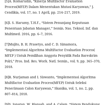
[5]A. Komarudin, “Kinerja Multifactor Evaluation
Process(MFEP) Dalam Menentukan Mutasi Karyawan,” J.
Cendikia, vol. 17, no. 1 April, pp. 214–217, 2019.
[6]I. S. Harumy, T.H.F., “Sistem Penunjang Keputusan
Penentuan Jabatan Manager,” Semin. Nas. Teknol. Inf. dan
Multimed. 2016, pp. 6–7, 2016.
[7]Mujito, B. H. Prasetyo, and C. D. Simamora,
“Implementasi Algoritma MultiFactor Evaluation Process(
MFEP ) Untuk Pemilihan Anggota Penyidik Pada Bareskrim
Polri,” Pros. Ind. Res. Work. Natl. Semin., vol. 9, pp. 365–370,
2018.
[8]R. Nurjaman and I. Siswanto, “Implementasi Algoritma
Multifactor Evaluation Process(MFEP) Untuk Seleksi
Penerimaan Calon Karyawan,” Skanika, vol. 1, no. 2, pp.
807–814, 2018.
[9]S. Jonatan, W. Riansah, and A. Calam, “Sistem Pendukung