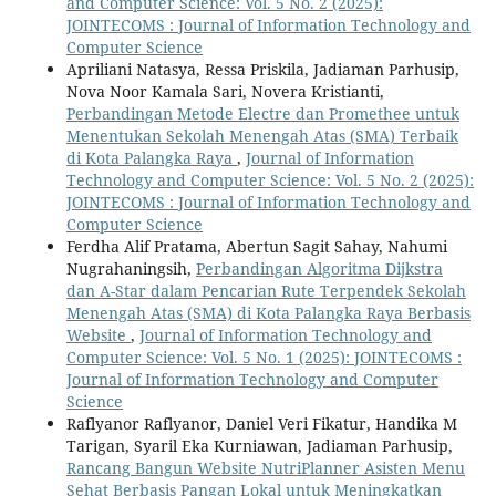
and Computer Science: Vol. 5 No. 2 (2025):
JOINTECOMS : Journal of Information Technology and
Computer Science
Apriliani Natasya, Ressa Priskila, Jadiaman Parhusip,
Nova Noor Kamala Sari, Novera Kristianti,
Perbandingan Metode Electre dan Promethee untuk
Menentukan Sekolah Menengah Atas (SMA) Terbaik
di Kota Palangka Raya
,
Journal of Information
Technology and Computer Science: Vol. 5 No. 2 (2025):
JOINTECOMS : Journal of Information Technology and
Computer Science
Ferdha Alif Pratama, Abertun Sagit Sahay, Nahumi
Nugrahaningsih,
Perbandingan Algoritma Dijkstra
dan A-Star dalam Pencarian Rute Terpendek Sekolah
Menengah Atas (SMA) di Kota Palangka Raya Berbasis
Website
,
Journal of Information Technology and
Computer Science: Vol. 5 No. 1 (2025): JOINTECOMS :
Journal of Information Technology and Computer
Science
Raflyanor Raflyanor, Daniel Veri Fikatur, Handika M
Tarigan, Syaril Eka Kurniawan, Jadiaman Parhusip,
Rancang Bangun Website NutriPlanner Asisten Menu
Sehat Berbasis Pangan Lokal untuk Meningkatkan