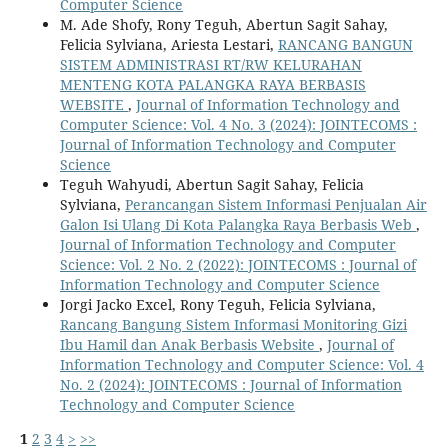
Computer Science
M. Ade Shofy, Rony Teguh, Abertun Sagit Sahay,
Felicia Sylviana, Ariesta Lestari,
RANCANG BANGUN
SISTEM ADMINISTRASI RT/RW KELURAHAN
MENTENG KOTA PALANGKA RAYA BERBASIS
WEBSITE
,
Journal of Information Technology and
Computer Science: Vol. 4 No. 3 (2024): JOINTECOMS :
Journal of Information Technology and Computer
Science
Teguh Wahyudi, Abertun Sagit Sahay, Felicia
Sylviana,
Perancangan Sistem Informasi Penjualan Air
Galon Isi Ulang Di Kota Palangka Raya Berbasis Web
,
Journal of Information Technology and Computer
Science: Vol. 2 No. 2 (2022): JOINTECOMS : Journal of
Information Technology and Computer Science
Jorgi Jacko Excel, Rony Teguh, Felicia Sylviana,
Rancang Bangung Sistem Informasi Monitoring Gizi
Ibu Hamil dan Anak Berbasis Website
,
Journal of
Information Technology and Computer Science: Vol. 4
No. 2 (2024): JOINTECOMS : Journal of Information
Technology and Computer Science
1
2
3
4
>
>>