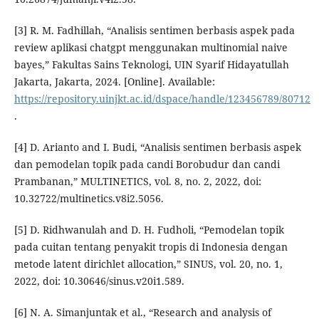
[3] R. M. Fadhillah, “Analisis sentimen berbasis aspek pada
review aplikasi chatgpt menggunakan multinomial naive
bayes,” Fakultas Sains Teknologi, UIN Syarif Hidayatullah
Jakarta, Jakarta, 2024. [Online]. Available:
https://repository.uinjkt.ac.id/dspace/handle/123456789/80712
.
[4] D. Arianto and I. Budi, “Analisis sentimen berbasis aspek
dan pemodelan topik pada candi Borobudur dan candi
Prambanan,” MULTINETICS, vol. 8, no. 2, 2022, doi:
10.32722/multinetics.v8i2.5056.
[5] D. Ridhwanulah and D. H. Fudholi, “Pemodelan topik
pada cuitan tentang penyakit tropis di Indonesia dengan
metode latent dirichlet allocation,” SINUS, vol. 20, no. 1,
2022, doi: 10.30646/sinus.v20i1.589.
[6] N. A. Simanjuntak et al., “Research and analysis of