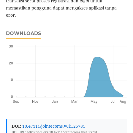
transaksi serta proses registrasi dan
login
untuk
memastikan pengguna dapat mengakses aplikasi tanpa
eror.
DOWNLOADS
DOI:
10.47111/jointecoms.v6i1.25781
DOI URL: https://doi.org/10.47111/jointecoms.v6i1.25781