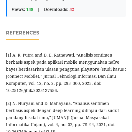
Views:
158
|
Downloads:
52
REFERENCES
[1] A. R. Putra and D. E. Ratnawati, “Analisis sentimen
berbasis aspek pada aplikasi mobile menggunakan naïve
bayes berdasarkan ulasan pengguna playstore (studi kasus :
Jconnect Mobile),” Jurnal Teknologi Informasi Dan Ilmu
Komputer, vol. 12, no. 2, pp. 293–300, 2025, doi:
10.25126/jtiik.2025127556.
[2] N. Nuryani and D. Mahayana, “Analisis sentimen
berbasis aspek dengan deep learning ditinjau dari sudut
pandang filsafat ilmu,” JUMANJI (Jurnal Masyarakat
Informatika Unjani), vol. 4, no. 02, pp. 78–94, 2021, doi:
10.26874/jumanji.v4i2.58.