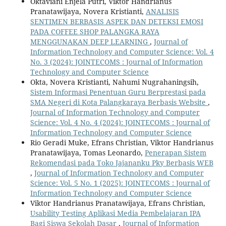
Oktaviani Enjela Putri, Viktor Handrianus
Pranatawijaya, Novera Kristianti,
ANALISIS
SENTIMEN BERBASIS ASPEK DAN DETEKSI EMOSI
PADA COFFEE SHOP PALANGKA RAYA
MENGGUNAKAN DEEP LEARNING
,
Journal of
Information Technology and Computer Science: Vol. 4
No. 3 (2024): JOINTECOMS : Journal of Information
Technology and Computer Science
Okta, Novera Kristianti, Nahumi Nugrahaningsih,
Sistem Informasi Penentuan Guru Berprestasi pada
SMA Negeri di Kota Palangkaraya Berbasis Website
,
Journal of Information Technology and Computer
Science: Vol. 4 No. 4 (2024): JOINTECOMS : Journal of
Information Technology and Computer Science
Rio Geradi Muke, Efrans Christian, Viktor Handrianus
Pranatawijaya, Tomas Leonardo,
Penerapan Sistem
Rekomendasi pada Toko Jajananku Pky Berbasis WEB
,
Journal of Information Technology and Computer
Science: Vol. 5 No. 1 (2025): JOINTECOMS : Journal of
Information Technology and Computer Science
Viktor Handrianus Pranatawijaya, Efrans Christian,
Usability Testing Aplikasi Media Pembelajaran IPA
Bagi Siswa Sekolah Dasar
,
Journal of Information