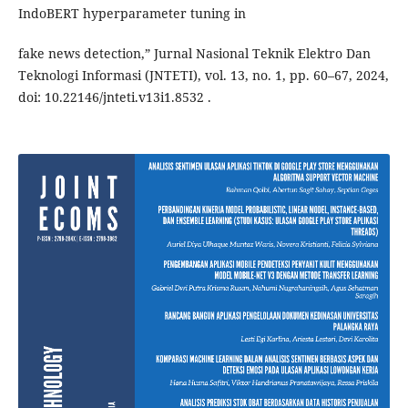
IndoBERT hyperparameter tuning in
fake news detection,” Jurnal Nasional Teknik Elektro Dan
Teknologi Informasi (JNTETI), vol. 13, no. 1, pp. 60–67, 2024,
doi: 10.22146/jnteti.v13i1.8532 .