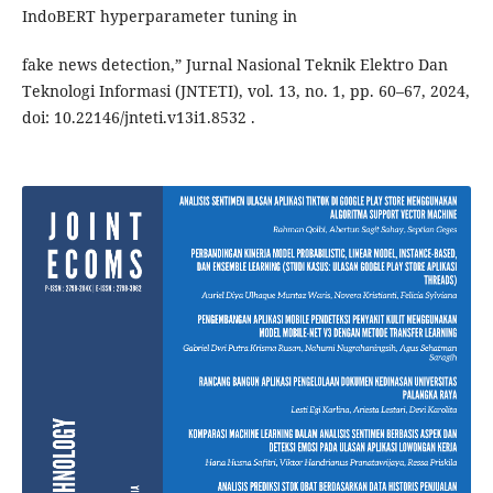
IndoBERT hyperparameter tuning in
fake news detection,” Jurnal Nasional Teknik Elektro Dan
Teknologi Informasi (JNTETI), vol. 13, no. 1, pp. 60–67, 2024,
doi: 10.22146/jnteti.v13i1.8532 .