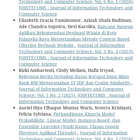
Technology and Computer Science: Vol. 6 No. 1 (2026):
JOINTECOMS : Journal of Information Technology and
Computer Science
Elizabeth Gracia Tumimomor, Azizah Shafa Budiman,
Ade Chandra Saputra, Devi Karolita,
Rancang Bangun
Aplikasi Rekomendasi Destinasi Wisata di Kota
Palangka Raya Menggunakan Metode Content Based
Filtering Berbasis Website
,
Journal of Information
Technology and Computer Science: Vol. 3 No. 3 (2023):
JOINTECOMS : Journal of Information Technology and
Computer Science
Rizki Ambarwati, Cindy Meilani, Hafiz Irsyad,
Relevansi Berita terhadap Kasus Korupsi Dana Iklan
Bank BJB Menggunakan TF-IDF dan Cosine Similarity
,
Journal of Information Technology and Computer
Science: Vol. 5 No. 2 (2025): JOINTECOMS : Journal of
Information Technology and Computer Science
Auriel Diya Ulhaque Muntaz Waris, Novera Kristianti,
Felicia Sylviana,
Perbandingan Kinerja Model
Probabilistic, Linear Model, Instance-Based, dan
Ensemble Learning (Studi Kasus: Ulasan Google
Playstore Aplikasi Threads)
,
Journal of Information
Technology and Computer Science: Vol. 6 No. 1 (2026):