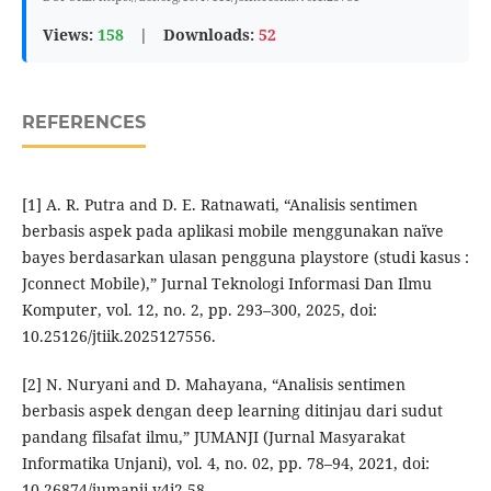
Views:
158
|
Downloads:
52
REFERENCES
[1] A. R. Putra and D. E. Ratnawati, “Analisis sentimen
berbasis aspek pada aplikasi mobile menggunakan naïve
bayes berdasarkan ulasan pengguna playstore (studi kasus :
Jconnect Mobile),” Jurnal Teknologi Informasi Dan Ilmu
Komputer, vol. 12, no. 2, pp. 293–300, 2025, doi:
10.25126/jtiik.2025127556.
[2] N. Nuryani and D. Mahayana, “Analisis sentimen
berbasis aspek dengan deep learning ditinjau dari sudut
pandang filsafat ilmu,” JUMANJI (Jurnal Masyarakat
Informatika Unjani), vol. 4, no. 02, pp. 78–94, 2021, doi:
10.26874/jumanji.v4i2.58.