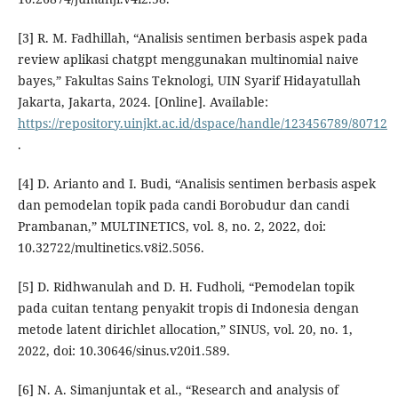
[3] R. M. Fadhillah, “Analisis sentimen berbasis aspek pada
review aplikasi chatgpt menggunakan multinomial naive
bayes,” Fakultas Sains Teknologi, UIN Syarif Hidayatullah
Jakarta, Jakarta, 2024. [Online]. Available:
https://repository.uinjkt.ac.id/dspace/handle/123456789/80712
.
[4] D. Arianto and I. Budi, “Analisis sentimen berbasis aspek
dan pemodelan topik pada candi Borobudur dan candi
Prambanan,” MULTINETICS, vol. 8, no. 2, 2022, doi:
10.32722/multinetics.v8i2.5056.
[5] D. Ridhwanulah and D. H. Fudholi, “Pemodelan topik
pada cuitan tentang penyakit tropis di Indonesia dengan
metode latent dirichlet allocation,” SINUS, vol. 20, no. 1,
2022, doi: 10.30646/sinus.v20i1.589.
[6] N. A. Simanjuntak et al., “Research and analysis of