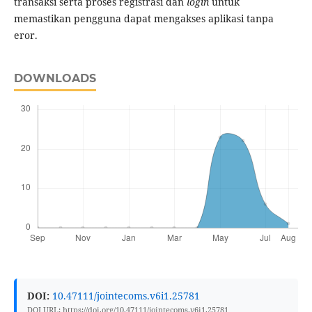
transaksi serta proses registrasi dan
login
untuk
memastikan pengguna dapat mengakses aplikasi tanpa
eror.
DOWNLOADS
DOI:
10.47111/jointecoms.v6i1.25781
DOI URL: https://doi.org/10.47111/jointecoms.v6i1.25781