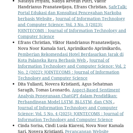
Natasya Priyani, Nadya Revelin Putri, Viktor
Handrianus Pranatawijaya, Efrans Christian,
SafeTalk:
Portal Edukasi dan Konsultasi Pencegahan Narkoba
berbasis Website
,
Journal of Information Technology
and Computer Science: Vol. 3 No. 3 (2023):
JOINTECOMS : Journal of Information Technology and
Computer Science
Efrans Christian, Viktor Handrianus Pranatawijaya,
Nova Noor Kamala Sari, Aprimikardo Aprimikardo,
Pemberian Rekomendasi Hotel Berdasarkan Jarak di
Kota Palangka Raya Berbasis Web
,
Journal of
Information Technology and Computer Science: Vol. 2
No. 2 (2022): JOINTECOMS : Journal of Information
Technology and Computer Science
Dita Yulianti, Novera Kristianti, Agus Sehatman
Saragih, Tomas Leonardo,
Aspect-Based Sentiment
Analysis Penggunaan ChatGPT dalam Pendidikan:
Perbandingan Model LSTM, Bi-LSTM, dan CNN
,
Journal of Information Technology and Computer
Science: Vol. 5 No. 4 (2025): JOINTECOMS : Journal of
Information Technology and Computer Science
Cinda Sorisa, Cindi Lusia Kiareni, Nova Noor Kamala
Sari, Novera Kristianti,
Perancangan Website