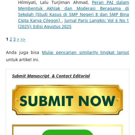
Hilmiyati, Lalu Turjiman Ahmad,
Peran PAI dalam
Membentuk Akhlak dan Moderasi Beragama di
Sekolah (Studi Kasus di SMP Negeri 8 dan SMP Bina
Cipta Karya Cilegon)
,
Jurnal Paris Langkis: Vol 6 No 1
(2025): Edisi Agustus 2025
1
2
3
>
>>
Anda juga bisa
Mulai pencarian similarity tingkat lanjut
untuk artikel ini.
Submit Manuscript & Contact Editorial