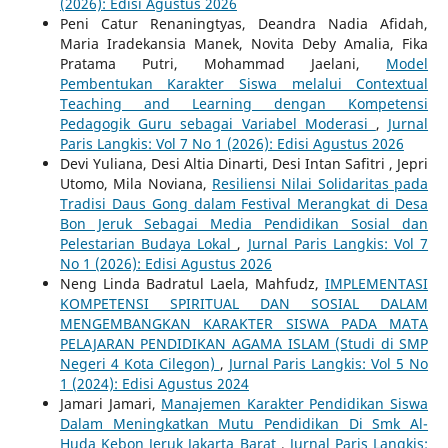
(2026): Edisi Agustus 2026
Peni Catur Renaningtyas, Deandra Nadia Afidah,
Maria Iradekansia Manek, Novita Deby Amalia, Fika
Pratama Putri, Mohammad Jaelani,
Model
Pembentukan Karakter Siswa melalui Contextual
Teaching and Learning dengan Kompetensi
Pedagogik Guru sebagai Variabel Moderasi
,
Jurnal
Paris Langkis: Vol 7 No 1 (2026): Edisi Agustus 2026
Devi Yuliana, Desi Altia Dinarti, Desi Intan Safitri , Jepri
Utomo, Mila Noviana,
Resiliensi Nilai Solidaritas pada
Tradisi Daus Gong dalam Festival Merangkat di Desa
Bon Jeruk Sebagai Media Pendidikan Sosial dan
Pelestarian Budaya Lokal
,
Jurnal Paris Langkis: Vol 7
No 1 (2026): Edisi Agustus 2026
Neng Linda Badratul Laela, Mahfudz,
IMPLEMENTASI
KOMPETENSI SPIRITUAL DAN SOSIAL DALAM
MENGEMBANGKAN KARAKTER SISWA PADA MATA
PELAJARAN PENDIDIKAN AGAMA ISLAM (Studi di SMP
Negeri 4 Kota Cilegon)
,
Jurnal Paris Langkis: Vol 5 No
1 (2024): Edisi Agustus 2024
Jamari Jamari,
Manajemen Karakter Pendidikan Siswa
Dalam Meningkatkan Mutu Pendidikan Di Smk Al-
Huda Kebon Jeruk Jakarta Barat
,
Jurnal Paris Langkis: