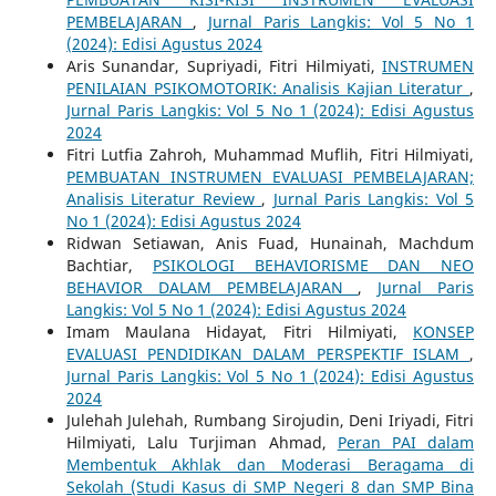
PEMBELAJARAN
,
Jurnal Paris Langkis: Vol 5 No 1
(2024): Edisi Agustus 2024
Aris Sunandar, Supriyadi, Fitri Hilmiyati,
INSTRUMEN
PENILAIAN PSIKOMOTORIK: Analisis Kajian Literatur
,
Jurnal Paris Langkis: Vol 5 No 1 (2024): Edisi Agustus
2024
Fitri Lutfia Zahroh, Muhammad Muflih, Fitri Hilmiyati,
PEMBUATAN INSTRUMEN EVALUASI PEMBELAJARAN;
Analisis Literatur Review
,
Jurnal Paris Langkis: Vol 5
No 1 (2024): Edisi Agustus 2024
Ridwan Setiawan, Anis Fuad, Hunainah, Machdum
Bachtiar,
PSIKOLOGI BEHAVIORISME DAN NEO
BEHAVIOR DALAM PEMBELAJARAN
,
Jurnal Paris
Langkis: Vol 5 No 1 (2024): Edisi Agustus 2024
Imam Maulana Hidayat, Fitri Hilmiyati,
KONSEP
EVALUASI PENDIDIKAN DALAM PERSPEKTIF ISLAM
,
Jurnal Paris Langkis: Vol 5 No 1 (2024): Edisi Agustus
2024
Julehah Julehah, Rumbang Sirojudin, Deni Iriyadi, Fitri
Hilmiyati, Lalu Turjiman Ahmad,
Peran PAI dalam
Membentuk Akhlak dan Moderasi Beragama di
Sekolah (Studi Kasus di SMP Negeri 8 dan SMP Bina