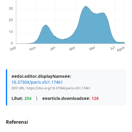
##doi.editor.displayName##:
10.37304/paris.v5i1.17461
DOI URL: https://doi.org/10.37304/paris.v5i1.17461
Lihat:
254
|
##article.downloads##:
128
Referensi