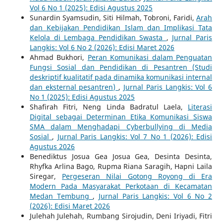
Vol 6 No 1 (2025): Edisi Agustus 2025
Sunardin Syamsudin, Siti Hilmah, Tobroni, Faridi,
Arah
dan Kebijakan Pendidikan Islam dan Implikasi Tata
Kelola di Lembaga Pendidikan Swasta
,
Jurnal Paris
Langkis: Vol 6 No 2 (2026): Edisi Maret 2026
Ahmad Bukhori,
Peran Komunikasi dalam Penguatan
Fungsi Sosial dan Pendidikan di Pesantren (Studi
deskriptif kualitatif pada dinamika komunikasi internal
dan eksternal pesantren)
,
Jurnal Paris Langkis: Vol 6
No 1 (2025): Edisi Agustus 2025
Shafirah Fitri, Neng Linda Badratul Laela,
Literasi
Digital sebagai Determinan Etika Komunikasi Siswa
SMA dalam Menghadapi Cyberbullying di Media
Sosial
,
Jurnal Paris Langkis: Vol 7 No 1 (2026): Edisi
Agustus 2026
Benediktus Josua Gea Josua Gea, Desinta Desinta,
Rhyfka Arlina Bago, Rupma Riana Saragih, Hapni Laila
Siregar,
Pergeseran Nilai Gotong Royong di Era
Modern Pada Masyarakat Perkotaan di Kecamatan
Medan Tembung
,
Jurnal Paris Langkis: Vol 6 No 2
(2026): Edisi Maret 2026
Julehah Julehah, Rumbang Sirojudin, Deni Iriyadi, Fitri