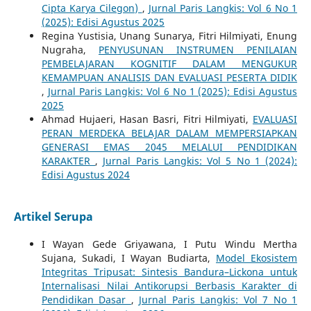
Cipta Karya Cilegon)
,
Jurnal Paris Langkis: Vol 6 No 1
(2025): Edisi Agustus 2025
Regina Yustisia, Unang Sunarya, Fitri Hilmiyati, Enung
Nugraha,
PENYUSUNAN INSTRUMEN PENILAIAN
PEMBELAJARAN KOGNITIF DALAM MENGUKUR
KEMAMPUAN ANALISIS DAN EVALUASI PESERTA DIDIK
,
Jurnal Paris Langkis: Vol 6 No 1 (2025): Edisi Agustus
2025
Ahmad Hujaeri, Hasan Basri, Fitri Hilmiyati,
EVALUASI
PERAN MERDEKA BELAJAR DALAM MEMPERSIAPKAN
GENERASI EMAS 2045 MELALUI PENDIDIKAN
KARAKTER
,
Jurnal Paris Langkis: Vol 5 No 1 (2024):
Edisi Agustus 2024
Artikel Serupa
I Wayan Gede Griyawana, I Putu Windu Mertha
Sujana, Sukadi, I Wayan Budiarta,
Model Ekosistem
Integritas Tripusat: Sintesis Bandura–Lickona untuk
Internalisasi Nilai Antikorupsi Berbasis Karakter di
Pendidikan Dasar
,
Jurnal Paris Langkis: Vol 7 No 1